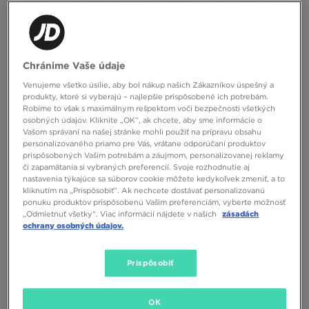
NIKE TRENKY MENS FLIGHT
NIKE TRENKY NHB NHB E DAY
COTTON ESST 3PK BB
COTTON STRETCH 3 JUNIOR
40,00 €
28,00 €
Chránime Vaše údaje
Venujeme všetko úsilie, aby bol nákup našich Zákazníkov úspešný a
produkty, ktoré si vyberajú – najlepšie prispôsobené ich potrebám.
Robíme to však s maximálnym rešpektom voči bezpečnosti všetkých
osobných údajov. Kliknite „OK”, ak chcete, aby sme informácie o
Vašom správaní na našej stránke mohli použiť na prípravu obsahu
personalizovaného priamo pre Vás, vrátane odporúčaní produktov
prispôsobených Vašim potrebám a záujmom, personalizovanej reklamy
či zapamätania si vybraných preferencií. Svoje rozhodnutie aj
nastavenia týkajúce sa súborov cookie môžete kedykoľvek zmeniť, a to
kliknutím na „Prispôsobiť”. Ak nechcete dostávať personalizovanú
ponuku produktov prispôsobenú Vašim preferenciám, vyberte možnosť
„Odmietnuť všetky”. Viac informácií nájdete v našich
zásadách
ADIDAS PONOŽKY 3S HIGH CR S 3P
ADIDAS PONOŽKY 3S HIGH CR S 3P
ochrany osobných údajov.
15,00 €
15,00 €
Prispôsobiť
OK