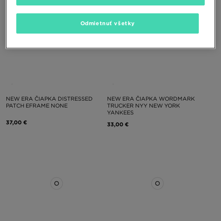
Odmietnuť všetky
NEW ERA ČIAPKA DISTRESSED
NEW ERA ČIAPKA WORDMARK
PATCH EFRAME NONE
TRUCKER NYY NEW YORK
YANKEES
37,00 €
33,00 €