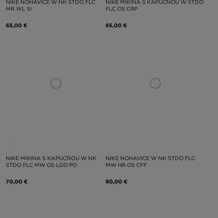
NIKE NOHAVICE W NK STDO FLC
NIKE MIKINA S KAPUCŇOU W STDO
MR WL SI
FLC OS CRP
65,00 €
65,00 €
NIKE MIKINA S KAPUCŇOU W NK
NIKE NOHAVICE W NK STDO FLC
STDO FLC MW OS LGO PO
MW HR OS CFF
70,00 €
60,00 €