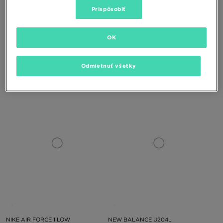
Prispôsobiť
ONLY AT
OK
NIKE MIKINA FITTED GLS
NIKE NOHAVICE W NSW PHNX FLC
Odmietnuť všetky
HR OS
55,00 €
60,00 €
NIKE AIR FORCE 1 LOW
NEW BALANCE U204L