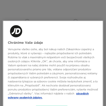
ONLY AT
ONLY AT
Chránime Vaše údaje
Venujeme všetko úsilie, aby bol nákup našich Zákazníkov úspešný a
produkty, ktoré si vyberajú – najlepšie prispôsobené ich potrebám.
Robíme to však s maximálnym rešpektom voči bezpečnosti všetkých
NIKE LEGGINGS W NK DF ONE HR
NIKE BRA W NK INDY BRA TRIČKO
osobných údajov. Kliknite „OK”, ak chcete, aby sme informácie o
TIGHT USM GLS
GLS
Vašom správaní na našej stránke mohli použiť na prípravu obsahu
personalizovaného priamo pre Vás, vrátane odporúčaní produktov
55,00 €
45,00 €
prispôsobených Vašim potrebám a záujmom, personalizovanej reklamy
či zapamätania si vybraných preferencií. Svoje rozhodnutie aj
nastavenia týkajúce sa súborov cookie môžete kedykoľvek zmeniť, a to
kliknutím na „Prispôsobiť”. Ak nechcete dostávať personalizovanú
ponuku produktov prispôsobenú Vašim preferenciám, vyberte možnosť
„Odmietnuť všetky”. Viac informácií nájdete v našich
zásadách
ochrany osobných údajov.