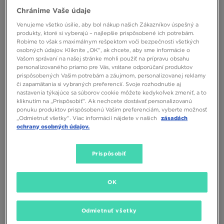
ADIDAS SAMBA OG
ADIDAS SAMBA JANE W
Chránime Vaše údaje
110,00 €
90,00 €
Venujeme všetko úsilie, aby bol nákup našich Zákazníkov úspešný a
produkty, ktoré si vyberajú – najlepšie prispôsobené ich potrebám.
Robíme to však s maximálnym rešpektom voči bezpečnosti všetkých
osobných údajov. Kliknite „OK”, ak chcete, aby sme informácie o
Vašom správaní na našej stránke mohli použiť na prípravu obsahu
personalizovaného priamo pre Vás, vrátane odporúčaní produktov
prispôsobených Vašim potrebám a záujmom, personalizovanej reklamy
či zapamätania si vybraných preferencií. Svoje rozhodnutie aj
nastavenia týkajúce sa súborov cookie môžete kedykoľvek zmeniť, a to
kliknutím na „Prispôsobiť”. Ak nechcete dostávať personalizovanú
ponuku produktov prispôsobenú Vašim preferenciám, vyberte možnosť
„Odmietnuť všetky”. Viac informácií nájdete v našich
zásadách
ochrany osobných údajov.
Prispôsobiť
ADIDAS SAMBA OG
ADIDAS SAMBA OG
OK
120,00 €
110,00 €
Odmietnuť všetky