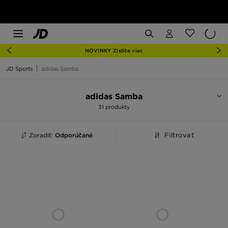
NOVINKY Zistite viac
JD Sports
adidas Samba
adidas Samba
31 produkty
Zoradiť:
Odporúčané
Filtrovať