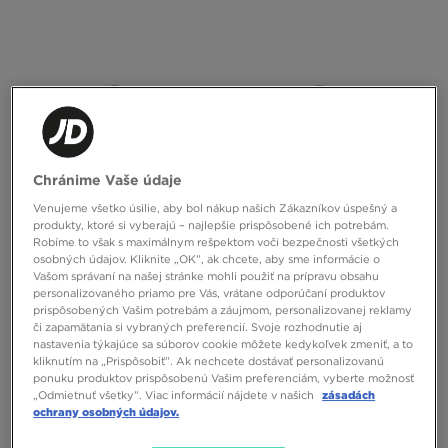
Chránime Vaše údaje
Venujeme všetko úsilie, aby bol nákup našich Zákazníkov úspešný a
produkty, ktoré si vyberajú – najlepšie prispôsobené ich potrebám.
Robíme to však s maximálnym rešpektom voči bezpečnosti všetkých
JORDAN MIKINA S KAPUCŇOU M J
JORDAN NOHAVICE M J BRK ST FLC
osobných údajov. Kliknite „OK”, ak chcete, aby sme informácie o
BRK ST FZ
CUFF PANT BB
Vašom správaní na našej stránke mohli použiť na prípravu obsahu
personalizovaného priamo pre Vás, vrátane odporúčaní produktov
70,00 €
60,00 €
prispôsobených Vašim potrebám a záujmom, personalizovanej reklamy
či zapamätania si vybraných preferencií. Svoje rozhodnutie aj
nastavenia týkajúce sa súborov cookie môžete kedykoľvek zmeniť, a to
kliknutím na „Prispôsobiť”. Ak nechcete dostávať personalizovanú
ponuku produktov prispôsobenú Vašim preferenciám, vyberte možnosť
„Odmietnuť všetky”. Viac informácií nájdete v našich
zásadách
ochrany osobných údajov.