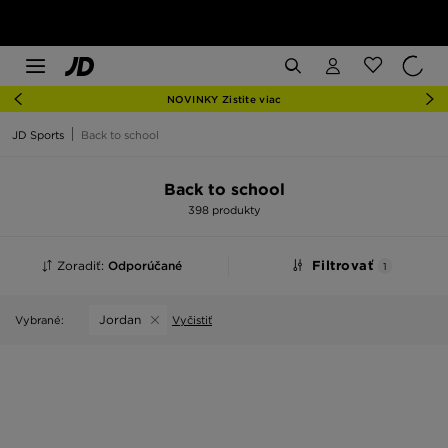
NOVINKY Zistite viac
JD Sports
Back to school
Back to school
398 produkty
Zoradiť:
Odporúčané
Filtrovať
1
Jordan
Vybrané:
Vyčistiť