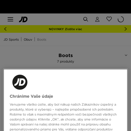
NOVINKY Zistite viac
JD Sports
Obuv
Boots
Boots
7 produkty
Zoradiť:
Odporúčané
Filtrovať
Chránime Vaše údaje
Venujeme všetko úsilie, aby bol nákup našich Zákazníkov úspešný a
produkty, ktoré si vyberajú – najlepšie prispôsobené ich potrebám.
Robíme to však s maximálnym rešpektom voči bezpečnosti všetkých
osobných údajov. Kliknite „OK”, ak chcete, aby sme informácie o
Vašom správaní na našej stránke mohli použiť na prípravu obsahu
personalizovaného priamo pre Vás, vrátane odporúčaní produktov