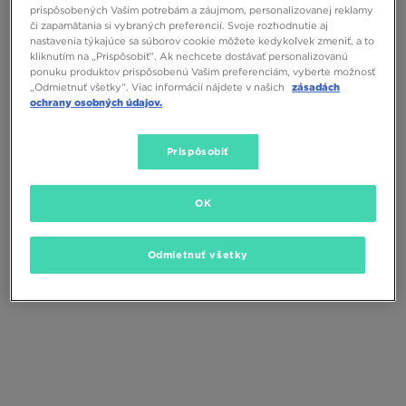
prispôsobených Vašim potrebám a záujmom, personalizovanej reklamy
či zapamätania si vybraných preferencií. Svoje rozhodnutie aj
nastavenia týkajúce sa súborov cookie môžete kedykoľvek zmeniť, a to
kliknutím na „Prispôsobiť”. Ak nechcete dostávať personalizovanú
ponuku produktov prispôsobenú Vašim preferenciám, vyberte možnosť
„Odmietnuť všetky”. Viac informácií nájdete v našich
zásadách
ochrany osobných údajov.
TIMBERLAND PREMIUM 6 INCH
TIMBERLAND 6 IN PREMIUM WP
BOOT - W
BOOT
Prispôsobiť
160,00 €
230,00 €
OK
Odmietnuť všetky