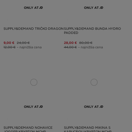
ONLY AT
ONLY AT
SUPPLY&DEMAND TRIČKO DRAGON
SUPPLY&DEMAND BUNDA HYDRO
PADDED
9,00 €
24,00 €
28,00 €
80,00 €
12,00 €
– najnižšia cena
44,00 €
– najnižšia cena
ONLY AT
ONLY AT
SUPPLY&DEMAND NOHAVICE
SUPPLY&DEMAND MIKINA S
JOGGER KRYPTON MCHP
KAPUCŇOU KRYPTON MCHP