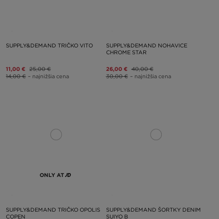
SUPPLY&DEMAND TRIČKO VITO
SUPPLY&DEMAND NOHAVICE
CHROME STAR
11,00 €
25,00 €
26,00 €
40,00 €
14,00 €
– najnižšia cena
30,00 €
– najnižšia cena
ONLY AT
SUPPLY&DEMAND TRIČKO OPOLIS
SUPPLY&DEMAND ŠORTKY DENIM
COPEN
SUIYO B