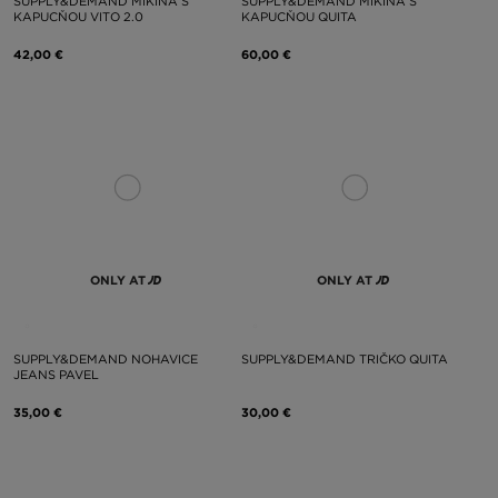
SUPPLY&DEMAND MIKINA S
SUPPLY&DEMAND MIKINA S
KAPUCŇOU VITO 2.0
KAPUCŇOU QUITA
42,00 €
60,00 €
ONLY AT
ONLY AT
SUPPLY&DEMAND NOHAVICE
SUPPLY&DEMAND TRIČKO QUITA
JEANS PAVEL
35,00 €
30,00 €