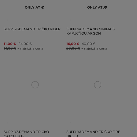
ONLY AT
ONLY AT
SUPPLY&DEMAND TRIČKO RIDER
SUPPLY&DEMAND MIKINA S
KAPUCŇOU ARGON
11,00 €
24,00 €
16,00 €
40,00 €
14,00 €
– najnižšia cena
20,00 €
– najnižšia cena
SUPPLY&DEMAND TRIČKO
SUPPLY&DEMAND TRIČKO FIRE
CATCHER B
DICE B