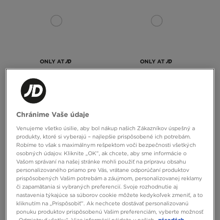
ONLY AT
ONLY AT
SUPPLY&DEMAND TRIČKO
SUPPLY&DEMAND NOHAVICE
TREBPORT
OPOLIS
Chránime Vaše údaje
28,00 €
22,00 €
33,00 €
26,00 €
– najnižšia cena
Venujeme všetko úsilie, aby bol nákup našich Zákazníkov úspešný a
produkty, ktoré si vyberajú – najlepšie prispôsobené ich potrebám.
Robíme to však s maximálnym rešpektom voči bezpečnosti všetkých
osobných údajov. Kliknite „OK”, ak chcete, aby sme informácie o
Vašom správaní na našej stránke mohli použiť na prípravu obsahu
personalizovaného priamo pre Vás, vrátane odporúčaní produktov
prispôsobených Vašim potrebám a záujmom, personalizovanej reklamy
či zapamätania si vybraných preferencií. Svoje rozhodnutie aj
nastavenia týkajúce sa súborov cookie môžete kedykoľvek zmeniť, a to
kliknutím na „Prispôsobiť”. Ak nechcete dostávať personalizovanú
ponuku produktov prispôsobenú Vašim preferenciám, vyberte možnosť
„Odmietnuť všetky”. Viac informácií nájdete v našich
zásadách