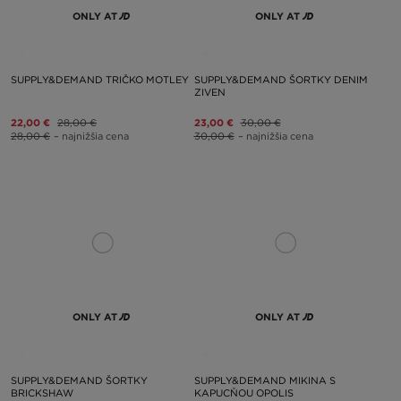
ONLY AT
ONLY AT
SUPPLY&DEMAND TRIČKO MOTLEY
SUPPLY&DEMAND ŠORTKY DENIM
ZIVEN
22,00 €
28,00 €
23,00 €
30,00 €
28,00 €
– najnižšia cena
30,00 €
– najnižšia cena
ONLY AT
ONLY AT
SUPPLY&DEMAND ŠORTKY
SUPPLY&DEMAND MIKINA S
BRICKSHAW
KAPUCŇOU OPOLIS