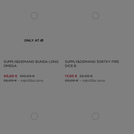
ONLY AT
SUPPLY&DEMAND BUNDA LONG
SUPPLY&DEMAND ŠORTKY FIRE
OMEGA
DICE B
40,00 €
100,00 €
17,00 €
25,00 €
56,00 €
– najnižšia cena
20,00 €
– najnižšia cena