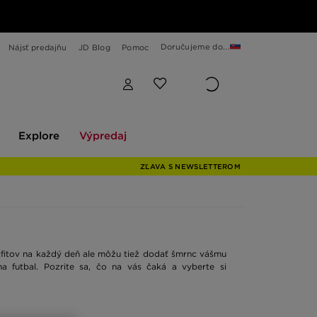
Doručujeme do...
Nájsť predajňu
JD Blog
Pomoc
Explore
Výpredaj
Explore
Výpredaj
ZĽAVA S NEWSLETTEROM
fitov na každý deň ale môžu tiež dodať šmrnc vášmu
a futbal. Pozrite sa, čo na vás čaká a vyberte si