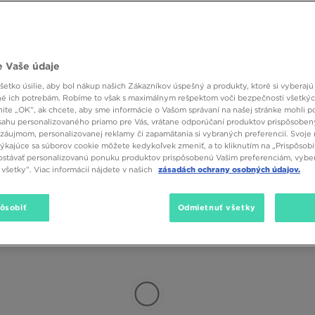
hnite po modeloch vyrobených z bavlny. Sú najlepšou voľbou na každý deň. 
ie. Taktiež má hygroskopické vlastnosti, takže môže sať pot bez toho ab
 teplote. JD ponúka módne bavlnené tričká pre mužov, ženy a deti. Exist
zelenom a v oranžovom farebnom vyhotovení. Trendové tričko vo vašej 
Značka
Veľkosť
Farba
 s koženou bundou alebo inou bundou. Bavlnené tričko môže tiež dopĺňať vá
 Vaše údaje
kávom od
značiek Nike
, Lacoste a Jordan. Budú výborné hlavne začiatkom j
viac tenších vrstiev je lepšie ako iba jednu hrubú!
etko úsilie, aby bol nákup našich Zákazníkov úspešný a produkty, ktoré si vyberajú 
é ich potrebám. Robíme to však s maximálnym rešpektom voči bezpečnosti všetký
e
knite „OK”, ak chcete, aby sme informácie o Vašom správaní na našej stránke mohli p
sahu personalizovaného priamo pre Vás, vrátane odporúčaní produktov prispôsobe
 90. rokmi? Ak odpoveď je áno, potrebujete si pridať do vášho šatníka nej
záujmom, personalizovanej reklamy či zapamätania si vybraných preferencií. Svoje 
znych farbách, ľahko ich môžete zladiť s rôznymi outfitmi. Môžete si 
týkajúce sa súborov cookie môžete kedykoľvek zmeniť, a to kliknutím na „Prispôsobi
 farbe. Ak máte radi jednofarebné tričká, stále máte mnoho možností výberu
stávať personalizovanú ponuku produktov prispôsobenú Vašim preferenciám, vybe
m: skombinujte model, ktorý si vyberiete s teplákmi a mikinou na zips
všetky”. Viac informácií nájdete v našich
zásadách ochrany osobných údajov.
skate super retro look. Je to tiež dobrá voľba na tréning, jogging aleb
rite si, aké pánske futbalové tričká sú ešte dostupné v JD Sports.
pôsobiť
Odmietnuť všetky