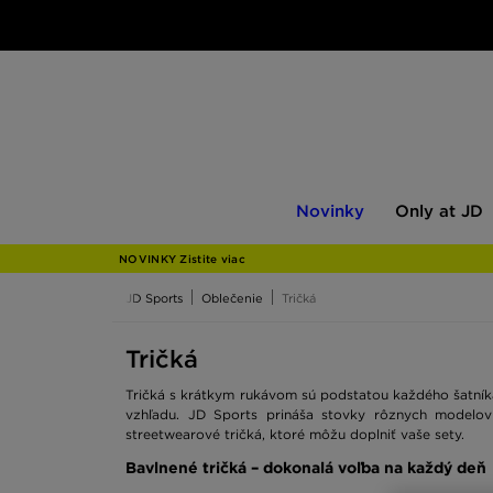
Novinky
Only
Novinky
Only at JD
at
JD
NOVINKY Zistite viac
JD Sports
Oblečenie
Tričká
Tričká
Tričká s krátkym rukávom sú podstatou každého šatník
vzhľadu. JD Sports prináša stovky rôznych modelov 
streetwearové tričká, ktoré môžu doplniť vaše sety.
Bavlnené tričká – dokonalá voľba na každý deň