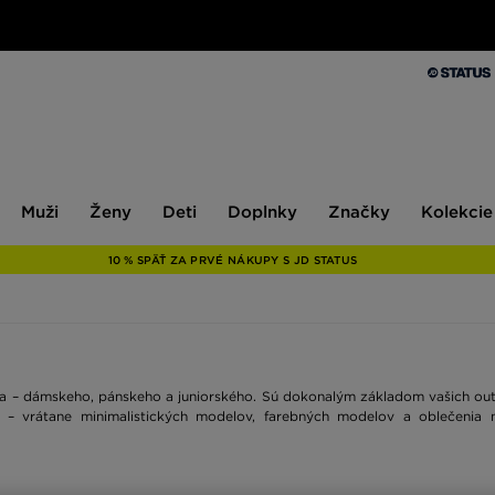
Muži
Ženy
Deti
Doplnky
Značky
Kolekcie
Muži
Ženy
Deti
Doplnky
Značky
Kolekcie
10 % SPÄŤ ZA PRVÉ NÁKUPY S JD STATUS
a – dámskeho, pánskeho a juniorského. Sú dokonalým základom vašich out
– vrátane minimalistických modelov, farebných modelov a oblečenia n