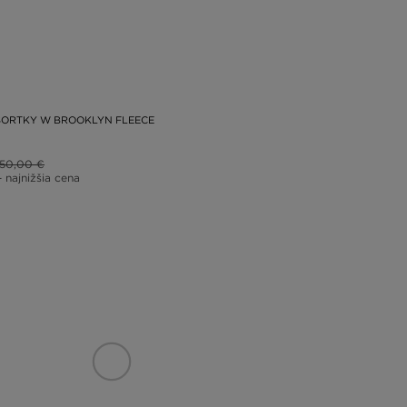
ŠORTKY W BROOKLYN FLEECE
50,00 €
– najnižšia cena