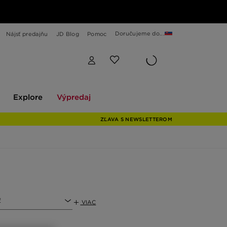
Doručujeme do...
Nájsť predajňu
JD Blog
Pomoc
Explore
Výpredaj
Explore
Výpredaj
ZĽAVA S NEWSLETTEROM
ť
VIAC