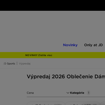
Novinky
Only
Novinky
Only at JD
at
JD
NOVINKY Zistite viac
JD Sports
Výpredaj
Výpredaj 2026 Oblečenie Dá
Cena
Kategórie
1