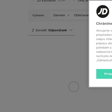
(239)
(2)
JD Exclusive
Only at WEB
Dámske
Oblečenie
Vybrané:
Vyčistiť
Chránime
Zoradiť:
Odporúčané
Venujeme vš
prispôsoben
údajov. Kli
prípravu ob
potrebám a 
nastavenia 
nechcete do
„Odmietnuť 
Pris