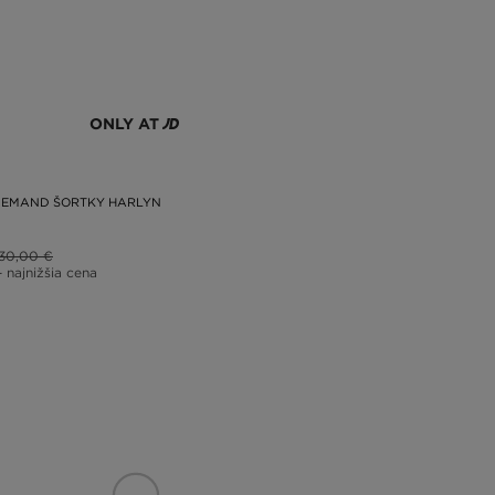
ONLY AT
DEMAND ŠORTKY HARLYN
30,00 €
– najnižšia cena