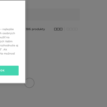
386 produkty
– najlepšie
ch osobných
oužiť na
ných Vašim
rozhodnutie aj
ť”. Ak
rte možnosť
OK