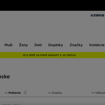
Muži
Ženy
Deti
Doplnky
Značky
Kolekcie
Muži
Ženy
Deti
Doplnky
Značky
Kolekcie
10 % SPÄŤ ZA PRVÉ NÁKUPY S JD STATUS
mske
Pohlavie
1
Značka
Veľkos