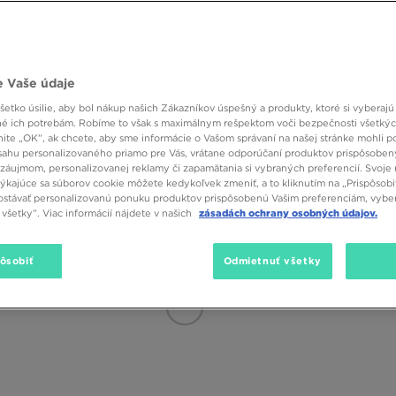
(384)
SALE
 Vaše údaje
etko úsilie, aby bol nákup našich Zákazníkov úspešný a produkty, ktoré si vyberajú 
é ich potrebám. Robíme to však s maximálnym rešpektom voči bezpečnosti všetký
knite „OK”, ak chcete, aby sme informácie o Vašom správaní na našej stránke mohli p
sahu personalizovaného priamo pre Vás, vrátane odporúčaní produktov prispôsobe
záujmom, personalizovanej reklamy či zapamätania si vybraných preferencií. Svoje 
týkajúce sa súborov cookie môžete kedykoľvek zmeniť, a to kliknutím na „Prispôsobi
stávať personalizovanú ponuku produktov prispôsobenú Vašim preferenciám, vybe
všetky”. Viac informácií nájdete v našich
zásadách ochrany osobných údajov.
pôsobiť
Odmietnuť všetky