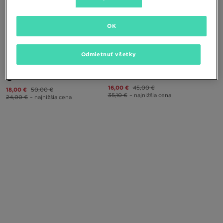
OK
ONLY AT
ONLY AT
Odmietnuť všetky
UA SÚPRAVA MIKINA&NOHAVICE
UA TRIČKO CENTRIC BRAN TECH
CENTRIC BRAN
TWST
16,00 €
45,00 €
18,00 €
50,00 €
35,10 €
– najnižšia cena
24,00 €
– najnižšia cena