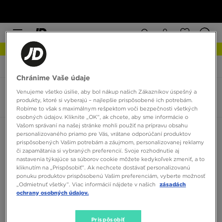
NOVINKY Zistite viac
JD Sports
Deti
Značky
Under Armour
Chránime Vaše údaje
Venujeme všetko úsilie, aby bol nákup našich Zákazníkov úspešný a
Under Armour detské
produkty, ktoré si vyberajú – najlepšie prispôsobené ich potrebám.
2 produkty
Robíme to však s maximálnym rešpektom voči bezpečnosti všetkých
osobných údajov. Kliknite „OK”, ak chcete, aby sme informácie o
Vašom správaní na našej stránke mohli použiť na prípravu obsahu
Zoradiť:
Odporúčané
Filtrovať
personalizovaného priamo pre Vás, vrátane odporúčaní produktov
prispôsobených Vašim potrebám a záujmom, personalizovanej reklamy
či zapamätania si vybraných preferencií. Svoje rozhodnutie aj
nastavenia týkajúce sa súborov cookie môžete kedykoľvek zmeniť, a to
kliknutím na „Prispôsobiť”. Ak nechcete dostávať personalizovanú
ponuku produktov prispôsobenú Vašim preferenciám, vyberte možnosť
„Odmietnuť všetky”. Viac informácií nájdete v našich
zásadách
ochrany osobných údajov.
Prispôsobiť