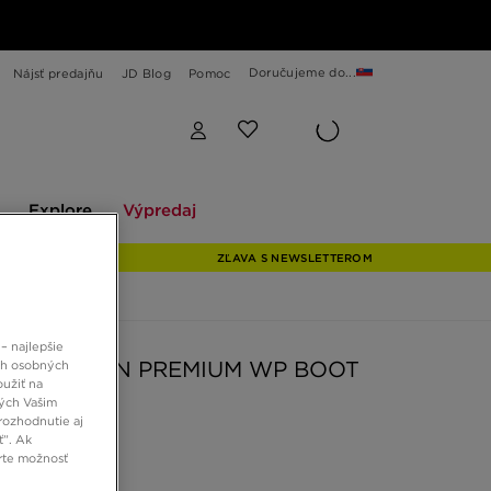
Doručujeme do...
Nájsť predajňu
JD Blog
Pomoc
Explore
Výpredaj
Explore
Výpredaj
ZĽAVA S NEWSLETTEROM
– najlepšie
RLAND 6 IN PREMIUM WP BOOT
ch osobných
oužiť na
ných Vašim
rozhodnutie aj
0 €
ť”. Ak
rte možnosť