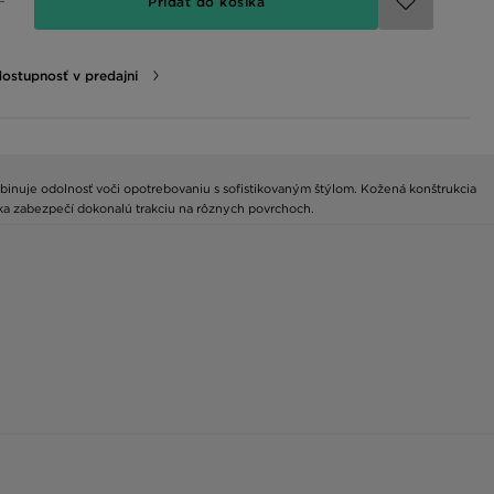
Pridať do košíka
dostupnosť v predajni
mbinuje odolnosť voči opotrebovaniu s sofistikovaným štýlom. Kožená konštrukcia
žka zabezpečí dokonalú trakciu na rôznych povrchoch.