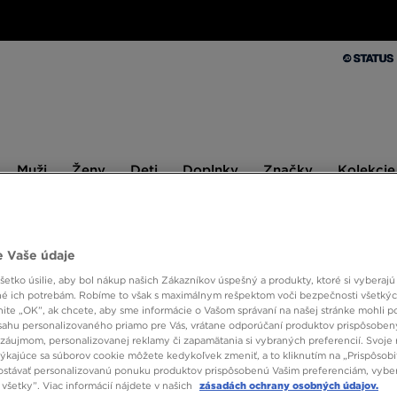
Muži
Ženy
Deti
Doplnky
Značky
Kolekcie
Muži
Ženy
Deti
Doplnky
Značky
Kolekcie
10 % SPÄŤ ZA PRVÉ NÁKUPY S JD STATUS
 Vaše údaje
etko úsilie, aby bol nákup našich Zákazníkov úspešný a produkty, ktoré si vyberajú 
TIMBE
é ich potrebám. Robíme to však s maximálnym rešpektom voči bezpečnosti všetký
knite „OK”, ak chcete, aby sme informácie o Vašom správaní na našej stránke mohli p
sahu personalizovaného priamo pre Vás, vrátane odporúčaní produktov prispôsobe
záujmom, personalizovanej reklamy či zapamätania si vybraných preferencií. Svoje 
160,0
týkajúce sa súborov cookie môžete kedykoľvek zmeniť, a to kliknutím na „Prispôsobi
stávať personalizovanú ponuku produktov prispôsobenú Vašim preferenciám, vybe
všetky”. Viac informácií nájdete v našich
zásadách ochrany osobných údajov.