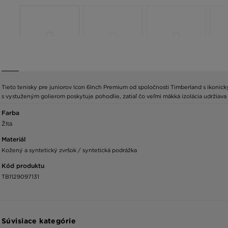
Tieto tenisky pre juniorov Icon 6Inch Premium od spoločnosti Timberland s ikonick
s vystuženým golierom poskytuje pohodlie, zatiaľ čo veľmi mäkká izolácia udržiav
Farba
Žltá
Materiál
Kožený a syntetický zvršok / syntetická podrážka
Kód produktu
TB1129097131
Súvisiace kategórie