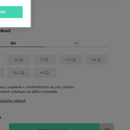
 farby
OK
eľkosť
EU
US
36
37
37,5
38
39,5
40
ry uvedené v centimetroch sa pre značku
rland vzťahujú na dĺžku chodidla.
rolujte veľkosť
o