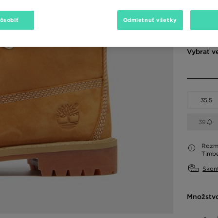
Dostupné
pôsobiť
Odmietnuť všetky
Vybrať v
35,5
39
Rozme
Timbe
Skont
Množstv