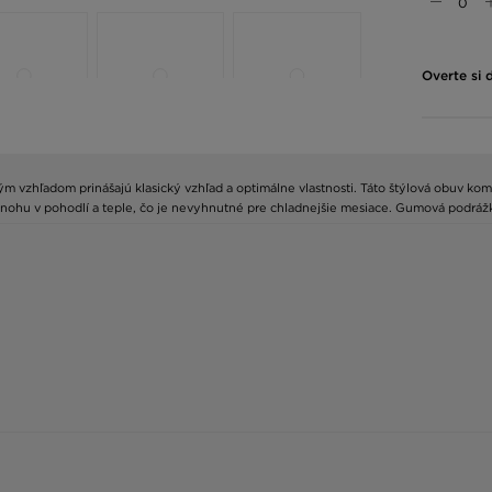
Overte si 
ým vzhľadom prinášajú klasický vzhľad a optimálne vlastnosti. Táto štýlová obuv ko
a nohu v pohodlí a teple, čo je nevyhnutné pre chladnejšie mesiace. Gumová podrá