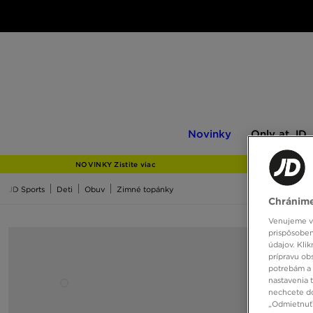
Novinky
Only
Novinky
Only at JD
at
JD
NOVINKY Zistite viac
JD Sports
Deti
Obuv
Zimné topánky
Chránime
Venujeme vš
prispôsoben
údajov. Kli
prípravu ob
potrebám a 
nastavenia 
nechcete do
„Odmietnuť 