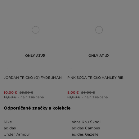
ONLY AT
ONLY AT
JORDAN TRIČKO (G) FADE JMAN
PINK SODA TRIČKO HANLEY RIB
10,00 €
25,00 €
8,00 €
23,00 €
13,00 €
– najnižšia cena
10,00 €
– najnižšia cena
Odporúčané značky a kolekcie
Nike
Vans Knu Skool
adidas
adidas Campus
Under Armour
adidas Gazelle