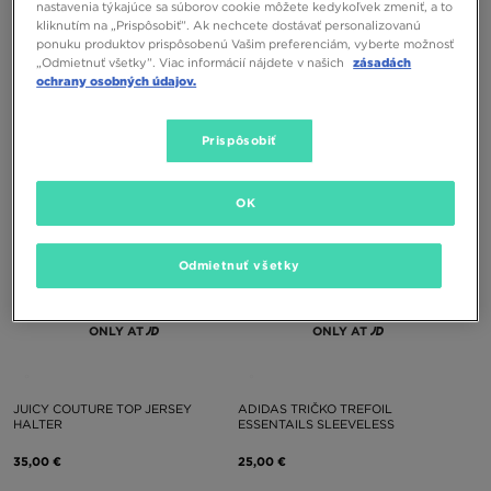
nastavenia týkajúce sa súborov cookie môžete kedykoľvek zmeniť, a to
kliknutím na „Prispôsobiť”. Ak nechcete dostávať personalizovanú
ponuku produktov prispôsobenú Vašim preferenciám, vyberte možnosť
HOODRICH TOP HALTER NECK
ADIDAS TRIČKO TREFOIL
„Odmietnuť všetky”. Viac informácií nájdete v našich
zásadách
RHINESTONE SOLACE
ESSENTAILS SLEEVELESS
ochrany osobných údajov.
35,00 €
25,00 €
Prispôsobiť
OK
Odmietnuť všetky
ONLY AT
ONLY AT
JUICY COUTURE TOP JERSEY
ADIDAS TRIČKO TREFOIL
HALTER
ESSENTAILS SLEEVELESS
35,00 €
25,00 €