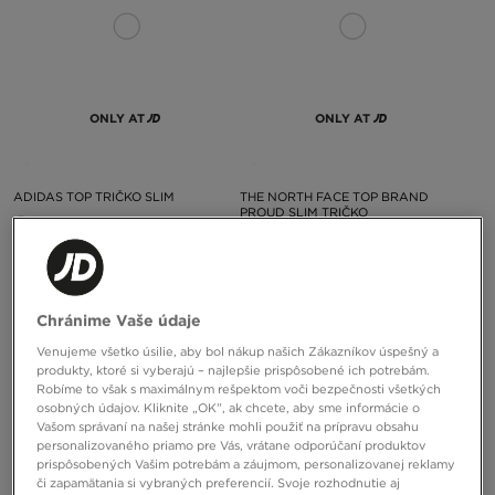
ONLY AT
ONLY AT
ADIDAS TOP TRIČKO SLIM
THE NORTH FACE TOP BRAND
PROUD SLIM TRIČKO
30,00 €
28,00 €
Chránime Vaše údaje
Venujeme všetko úsilie, aby bol nákup našich Zákazníkov úspešný a
produkty, ktoré si vyberajú – najlepšie prispôsobené ich potrebám.
Robíme to však s maximálnym rešpektom voči bezpečnosti všetkých
osobných údajov. Kliknite „OK”, ak chcete, aby sme informácie o
Vašom správaní na našej stránke mohli použiť na prípravu obsahu
personalizovaného priamo pre Vás, vrátane odporúčaní produktov
prispôsobených Vašim potrebám a záujmom, personalizovanej reklamy
ONLY AT
ONLY AT
či zapamätania si vybraných preferencií. Svoje rozhodnutie aj