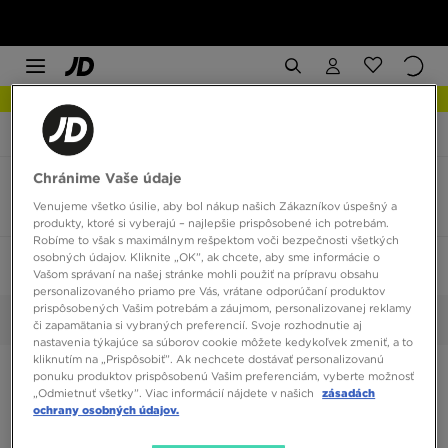
NOVINKY Zistite viac
JD Sports
Converse Chuck Taylor Lo
Chránime Vaše údaje
Converse Chuck Taylor Lo veľkosť 30
Venujeme všetko úsilie, aby bol nákup našich Zákazníkov úspešný a
3 produkty
produkty, ktoré si vyberajú – najlepšie prispôsobené ich potrebám.
Robíme to však s maximálnym rešpektom voči bezpečnosti všetkých
osobných údajov. Kliknite „OK”, ak chcete, aby sme informácie o
Zoradiť:
Odporúčané
Filtrovať
1
Vašom správaní na našej stránke mohli použiť na prípravu obsahu
personalizovaného priamo pre Vás, vrátane odporúčaní produktov
prispôsobených Vašim potrebám a záujmom, personalizovanej reklamy
30
Vybrané:
Vyčistiť
či zapamätania si vybraných preferencií. Svoje rozhodnutie aj
nastavenia týkajúce sa súborov cookie môžete kedykoľvek zmeniť, a to
kliknutím na „Prispôsobiť”. Ak nechcete dostávať personalizovanú
ponuku produktov prispôsobenú Vašim preferenciám, vyberte možnosť
„Odmietnuť všetky”. Viac informácií nájdete v našich
zásadách
ochrany osobných údajov.