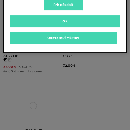
Prispôsobiť
OK
Odmietnuť všetky
CONVERSE CHUCK TAYLOR ALL
CONVERSE CHUCK TAYLOR AS
STAR LIFT
CORE
32,00 €
38,00 €
60,00 €
42,00 €
– najnižšia cena
ONLY AT