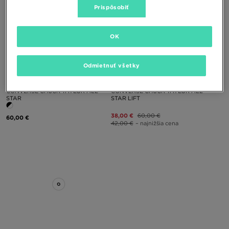
Prispôsobiť
OK
Odmietnuť všetky
CONVERSE CHUCK TAYLOR ALL
CONVERSE CHUCK TAYLOR ALL
STAR
STAR LIFT
38,00 €
60,00 €
60,00 €
42,00 €
– najnižšia cena