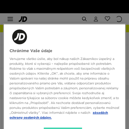
NOVINKY Zistite viac
JD Sports
Converse Chuck Taylor Lo
Chránime Vaše údaje
Converse Chuck Taylor Lo veľkosť 32
Venujeme všetko úsilie, aby bol nákup našich Zákazníkov úspešný a
3 produkty
produkty, ktoré si vyberajú – najlepšie prispôsobené ich potrebám.
Robíme to však s maximálnym rešpektom voči bezpečnosti všetkých
osobných údajov. Kliknite „OK”, ak chcete, aby sme informácie o
Zoradiť:
Odporúčané
Filtrovať
1
Vašom správaní na našej stránke mohli použiť na prípravu obsahu
personalizovaného priamo pre Vás, vrátane odporúčaní produktov
prispôsobených Vašim potrebám a záujmom, personalizovanej reklamy
32
Vybrané:
Vyčistiť
či zapamätania si vybraných preferencií. Svoje rozhodnutie aj
nastavenia týkajúce sa súborov cookie môžete kedykoľvek zmeniť, a to
kliknutím na „Prispôsobiť”. Ak nechcete dostávať personalizovanú
ponuku produktov prispôsobenú Vašim preferenciám, vyberte možnosť
„Odmietnuť všetky”. Viac informácií nájdete v našich
zásadách
ochrany osobných údajov.