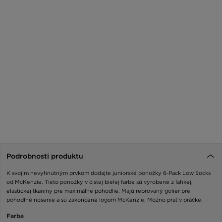
Podrobnosti produktu
K svojim nevyhnutným prvkom dodajte juniorské ponožky 6-Pack Low Socks
od McKenzie. Tieto ponožky v čistej bielej farbe sú vyrobené z ľahkej,
elastickej tkaniny pre maximálne pohodlie. Majú rebrovaný golier pre
pohodlné nosenie a sú zakončené logom McKenzie. Možno prať v práčke.
Farba