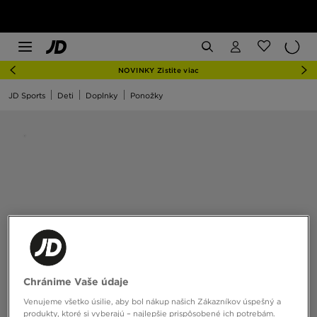
NOVINKY Zistite viac
JD Sports
Deti
Doplnky
Ponožky
Chránime Vaše údaje
Venujeme všetko úsilie, aby bol nákup našich Zákazníkov úspešný a
produkty, ktoré si vyberajú – najlepšie prispôsobené ich potrebám.