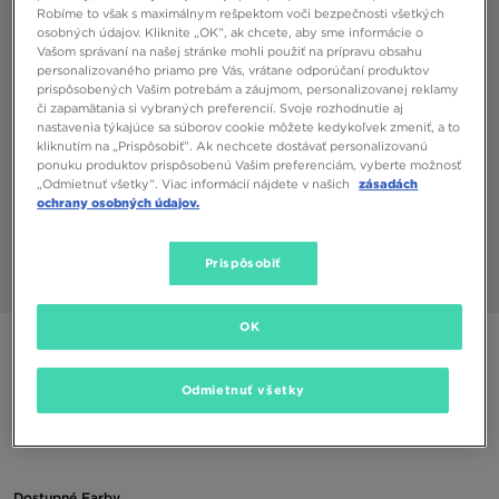
Robíme to však s maximálnym rešpektom voči bezpečnosti všetkých
osobných údajov. Kliknite „OK”, ak chcete, aby sme informácie o
Vašom správaní na našej stránke mohli použiť na prípravu obsahu
personalizovaného priamo pre Vás, vrátane odporúčaní produktov
prispôsobených Vašim potrebám a záujmom, personalizovanej reklamy
či zapamätania si vybraných preferencií. Svoje rozhodnutie aj
nastavenia týkajúce sa súborov cookie môžete kedykoľvek zmeniť, a to
kliknutím na „Prispôsobiť”. Ak nechcete dostávať personalizovanú
ponuku produktov prispôsobenú Vašim preferenciám, vyberte možnosť
„Odmietnuť všetky”. Viac informácií nájdete v našich
zásadách
ochrany osobných údajov.
Prispôsobiť
1/3
OK
ONLY AT JD
MCKENZIE SKAREPTY 6-PACK CREW JUNIOR
Odmietnuť všetky
3,00 €
Dostupné Farby