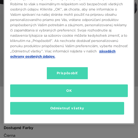
Robíme to však s maximálnym rešpektom voči bezpečnosti všetkých
osobných údajov. Kliknite „OK”, ak chcete, aby sme informácie o
Vašom správaní na našej stránke mohli použiť na prípravu obsahu
personalizovaného priamo pre Vás, vrátane odporúčaní produktov
prispôsobených Vašim potrebám a záujmom, personalizovanej reklamy
či zapamätania si vybraných preferencií. Svoje rozhodnutie aj
nastavenia týkajúce sa súborov cookie môžete kedykoľvek zmeniť, a to
kliknutím na „Prispôsobiť”. Ak nechcete dostávať personalizovanú
ponuku produktov prispôsobenú Vašim preferenciám, vyberte možnosť
„Odmietnuť všetky”. Viac informácií nájdete v našich
zásadách
ochrany osobných údajov.
Prispôsobiť
1/6
OK
ADIDAS MIKINA S KAPUCŇOU GIRLS' REPEAT TREFOIL
Odmietnuť všetky
40,00 €
Dostupné Farby
Čierna