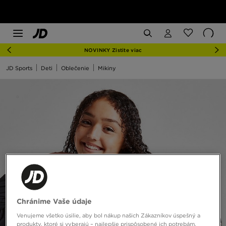
NOVINKY Zistite viac
JD Sports
Deti
Oblečenie
Mikiny
Chránime Vaše údaje
Venujeme všetko úsilie, aby bol nákup našich Zákazníkov úspešný a
produkty, ktoré si vyberajú – najlepšie prispôsobené ich potrebám.