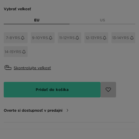
Vybrať veľkosť
EU
US
7-8YRS
9-10YRS
11-12YRS
12-13YRS
13-14YRS
14-15YRS
Skontrolujte veľkosť
Pridať do košíka
Overte si dostupnosť v predajni