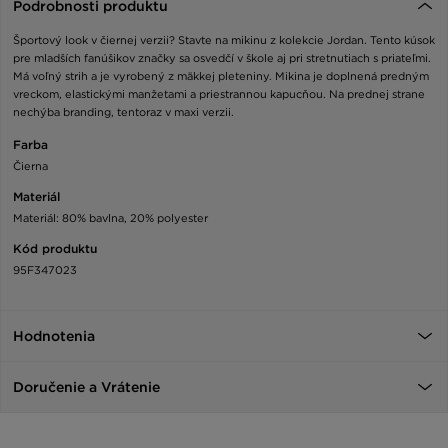
Podrobnosti produktu
Športový look v čiernej verzii? Stavte na mikinu z kolekcie Jordan. Tento kúsok
pre mladších fanúšikov značky sa osvedčí v škole aj pri stretnutiach s priateľmi.
Má voľný strih a je vyrobený z mäkkej pleteniny. Mikina je doplnená predným
vreckom, elastickými manžetami a priestrannou kapucňou. Na prednej strane
nechýba branding, tentoraz v maxi verzii.
Farba
Čierna
Materiál
Materiál: 80% bavlna, 20% polyester
Kód produktu
95F347023
Hodnotenia
Doručenie a Vrátenie