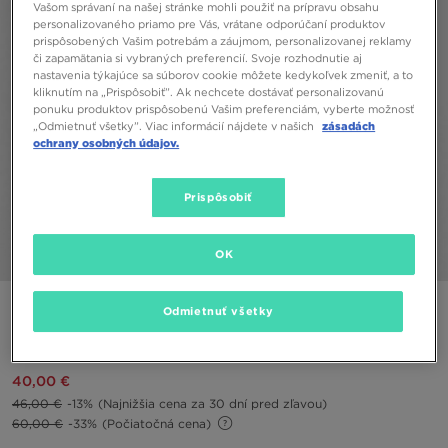
Vašom správaní na našej stránke mohli použiť na prípravu obsahu
personalizovaného priamo pre Vás, vrátane odporúčaní produktov
prispôsobených Vašim potrebám a záujmom, personalizovanej reklamy
či zapamätania si vybraných preferencií. Svoje rozhodnutie aj
nastavenia týkajúce sa súborov cookie môžete kedykoľvek zmeniť, a to
kliknutím na „Prispôsobiť”. Ak nechcete dostávať personalizovanú
ponuku produktov prispôsobenú Vašim preferenciám, vyberte možnosť
„Odmietnuť všetky”. Viac informácií nájdete v našich
zásadách
ochrany osobných údajov.
Prispôsobiť
OK
1/4
JORDAN MIKINA S KAPUCŇOU GIFT GIVING HANG
Odmietnuť všetky
SNEAKER
40,00 €
46,00 €
-13%
(Najnižšia cena za 30 dní pred zľavou)
60,00 €
-33%
(Počiatočná cena)