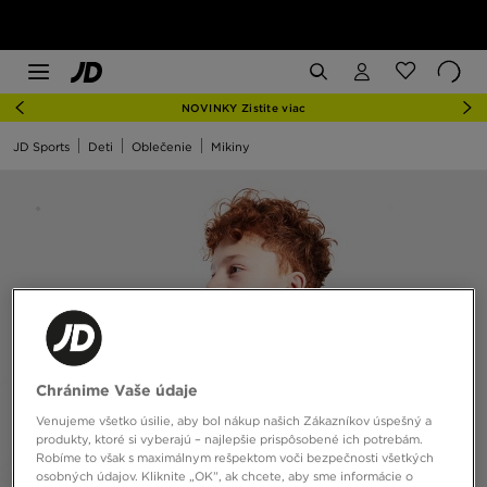
NOVINKY Zistite viac
JD Sports
Deti
Oblečenie
Mikiny
Chránime Vaše údaje
Venujeme všetko úsilie, aby bol nákup našich Zákazníkov úspešný a
produkty, ktoré si vyberajú – najlepšie prispôsobené ich potrebám.
Robíme to však s maximálnym rešpektom voči bezpečnosti všetkých
osobných údajov. Kliknite „OK”, ak chcete, aby sme informácie o