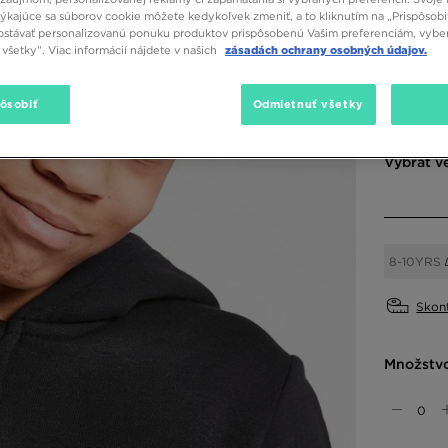
13,00 
týkajúce sa súborov cookie môžete kedykoľvek zmeniť, a to kliknutím na „Prispôsobi
stávať personalizovanú ponuku produktov prispôsobenú Vašim preferenciám, vybe
všetky”. Viac informácií nájdete v našich
zásadách ochrany osobných údajov.
Dostupné
pôsobiť
Odmietnuť všetky
Čierna
Vybrať v
8-10YRS
Skont
Množstv