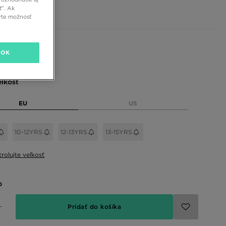
€
ť”. Ak
rte možnosť
 farby
OK
eľkosť
EU
US
10-12YRS
12-13YRS
13-15YRS
rolujte veľkosť
o
Pridať do košíka