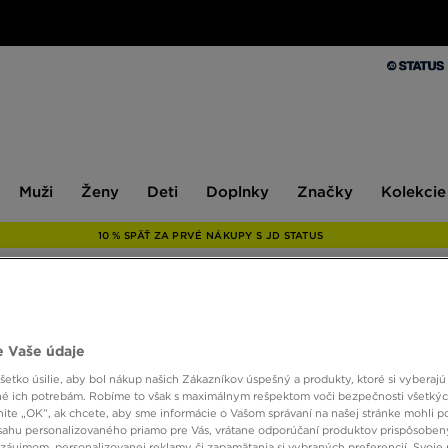
Muži
Ženy
Deti
Doplnky
Značky
Kolekcie
Muži
Ženy
Deti
Doplnky
Značky
Kolekcie
10 % SPÄŤ ZA PRVÉ NÁKUPY S JD STATUS
ONLY AT
 Vaše údaje
MCKEN
etko úsilie, aby bol nákup našich Zákazníkov úspešný a produkty, ktoré si vyberajú 
HOOD
é ich potrebám. Robíme to však s maximálnym rešpektom voči bezpečnosti všetký
knite „OK”, ak chcete, aby sme informácie o Vašom správaní na našej stránke mohli p
sahu personalizovaného priamo pre Vás, vrátane odporúčaní produktov prispôsobe
záujmom, personalizovanej reklamy či zapamätania si vybraných preferencií. Svoje 