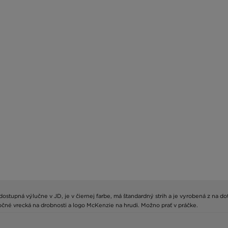
 dostupná výlučne v JD, je v čiernej farbe, má štandardný strih a je vyrobená z na d
bočné vrecká na drobnosti a logo McKenzie na hrudi. Možno prať v práčke.