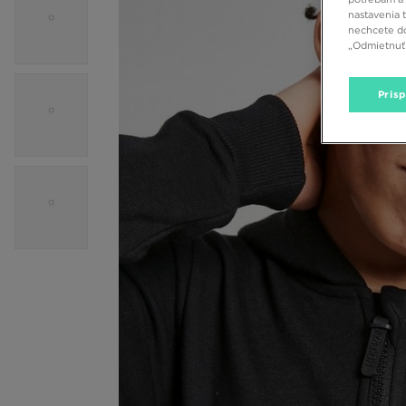
nastavenia 
nechcete do
„Odmietnuť 
Pris