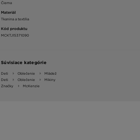
Čierna
Materiál
Tkanina a textília
Kód produktu
MCKTJ15371090
Súvisiace kategórie
Deti
Oblečenie
Mládež
Deti
Oblečenie
Mikiny
Značky
McKenzie