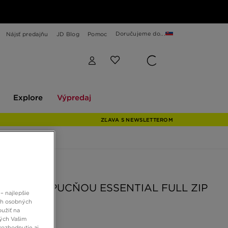
Doručujeme do...
Nájsť predajňu
JD Blog
Pomoc
Explore
Výpredaj
Explore
Výpredaj
ZĽAVA S NEWSLETTEROM
 JD
ZIE S KAPUCŇOU ESSENTIAL FULL ZIP
– najlepšie
IE JUNIOR
ch osobných
oužiť na
ných Vašim
rozhodnutie aj