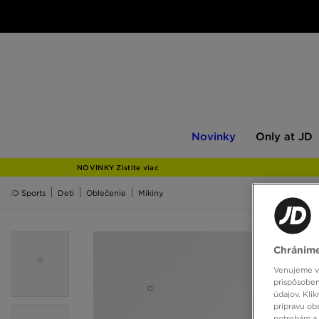
Novinky
Only
Novinky
Only at JD
at
JD
NOVINKY Zistite viac
JD Sports
Deti
Oblečenie
Mikiny
Chránime
Venujeme vš
prispôsoben
údajov. Kli
prípravu ob
potrebám a 