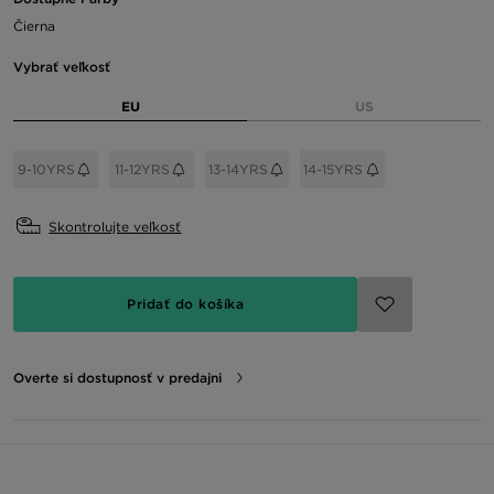
Čierna
Vybrať veľkosť
EU
US
9-10YRS
11-12YRS
13-14YRS
14-15YRS
Skontrolujte veľkosť
Pridať do košíka
Overte si dostupnosť v predajni