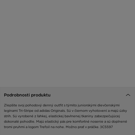
Podrobnosti produktu
Zlepšite svoj pohodový denný outfit s týmito juniorskými dievčenskými
legínami Tri-Stripe od adidas Originals. Sú v čiernom vyhotovení a majú úzky
strih. Sú vyrobené z ľahkej, elastickej bavlnenej tkaniny zabezpečujúcej
dokonalé pohodlie. Majú elastický pás pre komfortné nosenie a sú doplnené
tromi pruhmi a logom Trefoil na nohe. Možno prať v práčke. |IC5597