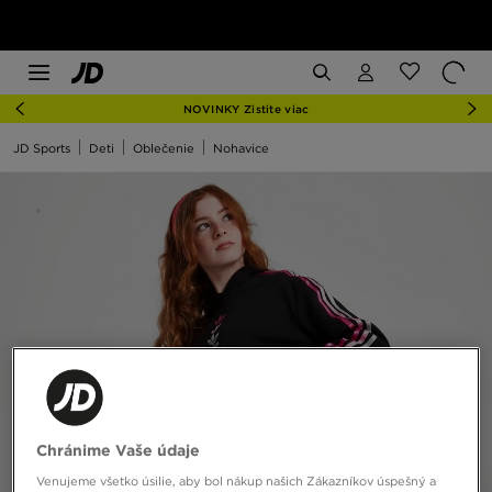
NOVINKY Zistite viac
JD Sports
Deti
Oblečenie
Nohavice
Chránime Vaše údaje
Venujeme všetko úsilie, aby bol nákup našich Zákazníkov úspešný a