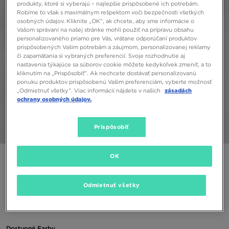
produkty, ktoré si vyberajú – najlepšie prispôsobené ich potrebám.
Robíme to však s maximálnym rešpektom voči bezpečnosti všetkých
osobných údajov. Kliknite „OK”, ak chcete, aby sme informácie o
Vašom správaní na našej stránke mohli použiť na prípravu obsahu
personalizovaného priamo pre Vás, vrátane odporúčaní produktov
prispôsobených Vašim potrebám a záujmom, personalizovanej reklamy
či zapamätania si vybraných preferencií. Svoje rozhodnutie aj
nastavenia týkajúce sa súborov cookie môžete kedykoľvek zmeniť, a to
kliknutím na „Prispôsobiť”. Ak nechcete dostávať personalizovanú
ponuku produktov prispôsobenú Vašim preferenciám, vyberte možnosť
„Odmietnuť všetky”. Viac informácií nájdete v našich
zásadách
ochrany osobných údajov.
Prispôsobiť
1/5
OK
ONLY AT JD
ADIDAS LEGGINGS (G) TRI STRPE LEG BLK/PNK
Odmietnuť všetky
30,00 €
Dostupné Farby