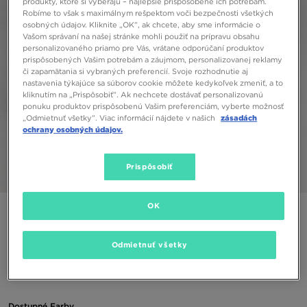
produkty, ktoré si vyberajú – najlepšie prispôsobené ich potrebám.
Robíme to však s maximálnym rešpektom voči bezpečnosti všetkých
osobných údajov. Kliknite „OK”, ak chcete, aby sme informácie o
Vašom správaní na našej stránke mohli použiť na prípravu obsahu
personalizovaného priamo pre Vás, vrátane odporúčaní produktov
prispôsobených Vašim potrebám a záujmom, personalizovanej reklamy
či zapamätania si vybraných preferencií. Svoje rozhodnutie aj
nastavenia týkajúce sa súborov cookie môžete kedykoľvek zmeniť, a to
kliknutím na „Prispôsobiť”. Ak nechcete dostávať personalizovanú
ponuku produktov prispôsobenú Vašim preferenciám, vyberte možnosť
„Odmietnuť všetky”. Viac informácií nájdete v našich
zásadách
ochrany osobných údajov.
Prispôsobiť
1/4
OK
ONLY AT JD
MCKENZIE ESSENTIAL CUFF JOGGERS JUNIOR
Odmietnuť všetky
20,00 €
Dostupné Farby