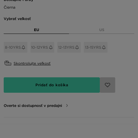
Čierna
Vybrať veľkosť
EU
US
8-10YRS
10-12YRS
12-13YRS
13-15YRS
Skontrolujte veľkosť
Pridať do košíka
Overte si dostupnosť v predajni