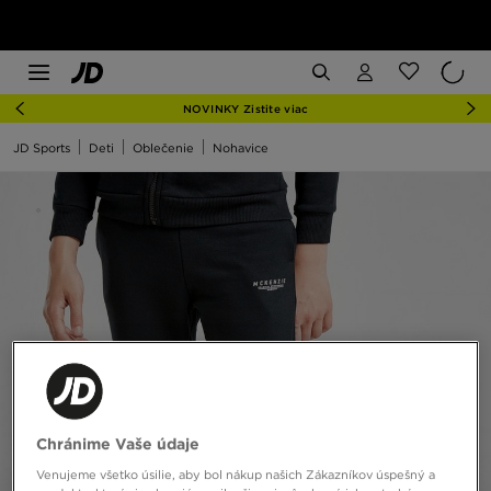
NOVINKY Zistite viac
JD Sports
Deti
Oblečenie
Nohavice
Chránime Vaše údaje
Venujeme všetko úsilie, aby bol nákup našich Zákazníkov úspešný a