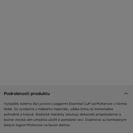
Podrobnosti produktu
Vylepšite ležérny štýl juniora s joggermi Essential Cuff od McKenzie v čiernej
farbe. Sú vyrobené z mäkkého materiálu, vďaka čomu sú mimoriadne
pohodlné a hrejivé. Elastické manžety zaručujú dokonalé prispôsobenie a
bočné vrecká vám umožnia uložiť si potrebné veci. Doplnené sú kontrastným
bielym logom McKenzie na ľavom stehne.