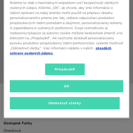
Robíme to však s maximálnym rešpektom voči bezpečnosti všetkých
osobných údajov. Kliknite „OK”, ak chcete, aby sme informácie o
Vašom správaní na našej stránke mohli použiť na prípravu obsahu
personalizovaného priamo pre Vás, vrátane odporúčaní produktov
prispôsobených Vašim potrebám a záujmom, personalizovanej reklamy
či zapamätania si vybraných preferencií. Svoje rozhodnutie aj
nastavenia týkajúce sa súborov cookie môžete kedykoľvek zmeniť, a to
kliknutím na „Prispôsobiť”. Ak nechcete dostávať personalizovanú
ponuku produktov prispôsobenú Vašim preferenciám, vyberte možnosť
„Odmietnuť všetky”. Viac informácií nájdete v našich
zásadách
ochrany osobných údajov.
Prispôsobiť
1/5
OK
JORDAN GIRLS' TIE DYE TRIČKO/SHORTS SET INFANT
Odmietnuť všetky
23,00 €
Dostupné Farby
Oranžová