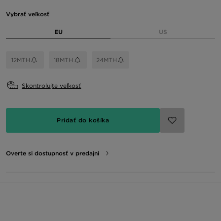
Vybrať veľkosť
EU
US
12MTH
18MTH
24MTH
Skontrolujte veľkosť
Pridať do košíka
Overte si dostupnosť v predajni