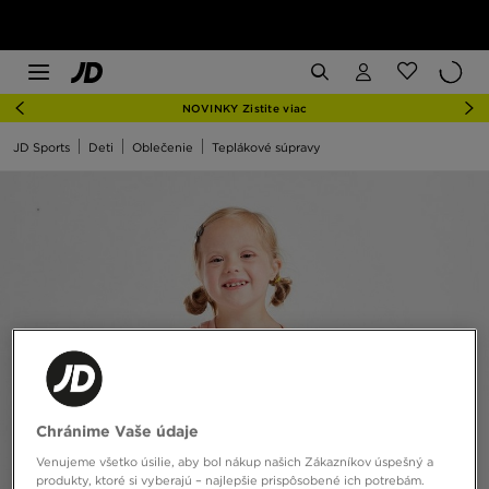
NOVINKY Zistite viac
JD Sports
Deti
Oblečenie
Teplákové súpravy
Chránime Vaše údaje
Venujeme všetko úsilie, aby bol nákup našich Zákazníkov úspešný a
produkty, ktoré si vyberajú – najlepšie prispôsobené ich potrebám.