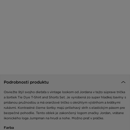
Podrobnosti produktu
Osviežte štýl svojho dieťaťa s vintage lookom od Jordana v tejto súprave trička
a šortiek Tie Dye T-Shirt and Shorts Set. Je vyrobená zo super hladkej bavlny s
pridanou pružnosťou a má oranžové tričko s okrúhlym výstrihom a krátkymi
rukávmi. Kontrastné čierne šortky majú priliehavý strih s elastickým pásom pre
bezpečné pohodlie. Tento oblek je zakončený logom značky Jordan, vrátane
ikonického loga Jumpman na hrudi a nohe. Možno prať v práčke.
Farba