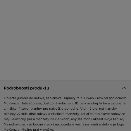
Podrobnosti produktu
Oblečte juniora do detskej teplákovej súpravy Mini Erwan Crew od spoločnosti
McKenzie. Táto súprava, dostupná výlučne v JD, je v modrej farbe a vyrobená
z mäkkej flísovej tkaniny pre najvyššie pohodlie. Vrchný diel má klasický
okrúhly výstrih, dlhé rukávy a elastické manžety, zatiaľ čo teplákové nohavice
majú elastický pás a manžety na členkoch, aby ste mohli ukázať svoje tenisky.
Na nohaviciach sú bočné vrecká na potrebné veci a na hrudi a stehne je logo
McKenzie. Možno prať v práčke.