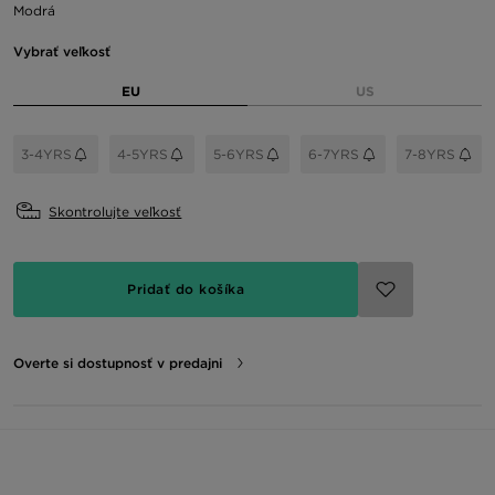
Modrá
Vybrať veľkosť
EU
US
3-4YRS
4-5YRS
5-6YRS
6-7YRS
7-8YRS
Skontrolujte veľkosť
Pridať do košíka
Overte si dostupnosť v predajni