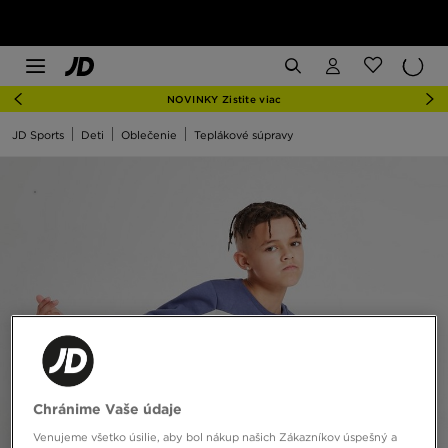
NOVINKY Zistite viac
JD Sports
Deti
Oblečenie
Teplákové súpravy
Chránime Vaše údaje
Venujeme všetko úsilie, aby bol nákup našich Zákazníkov úspešný a