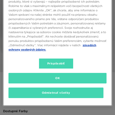
produkty, ktoré si vyberajú – najlepšie prispôsobené ich potrebám.
Robíme to však s maximálnym rešpektom voči bezpečnosti všetkých
osobných údajov. Kliknite „OK”, ak chcete, aby sme informácie o
Vašom správaní na našej stránke mohli použiť na prípravu obsahu
personalizovaného priamo pre Vás, vrátane odporúčaní produktov
prispôsobených Vašim potrebám a záujmom, personalizovanej reklamy
či zapamätania si vybraných preferencií. Svoje rozhodnutie aj
nastavenia týkajúce sa súborov cookie môžete kedykoľvek zmeniť, a to
kliknutím na „Prispôsobiť”. Ak nechcete dostávať personalizovanú
ponuku produktov prispôsobenú Vašim preferenciám, vyberte možnosť
„Odmietnuť všetky”. Viac informácií nájdete v našich
zásadách
ochrany osobných údajov.
Prispôsobiť
1/6
OK
MCKENZIE DRES MINI ERWAN CREW TRACKSUIT
CHILDREN
Odmietnuť všetky
30,00 €
Dostupné Farby