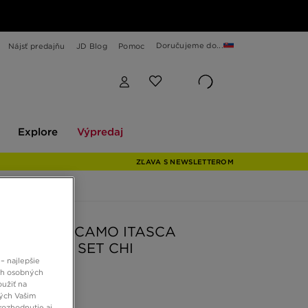
Doručujeme do...
Nájsť predajňu
JD Blog
Pomoc
Explore
Výpredaj
Explore
Výpredaj
ZĽAVA S NEWSLETTEROM
S TRIČKO CAMO ITASCA
O/SHORTS SET CHI
– najlepšie
ch osobných
oužiť na
 €
ných Vašim
rozhodnutie aj