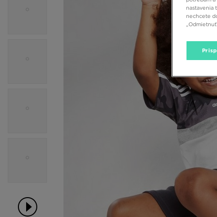
nastavenia 
nechcete do
„Odmietnuť 
Pris