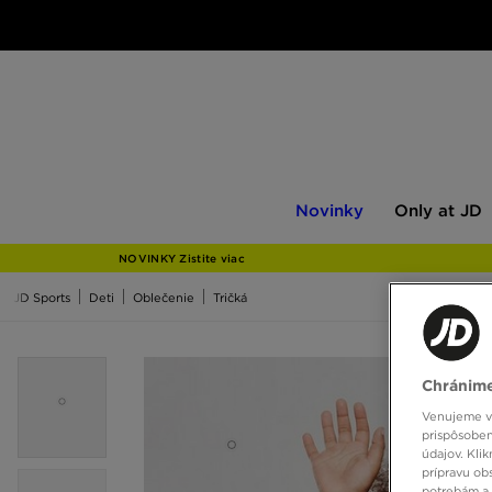
Novinky
Only
Novinky
Only at JD
at
JD
NOVINKY Zistite viac
JD Sports
Deti
Oblečenie
Tričká
Chránime
Venujeme vš
prispôsoben
údajov. Kli
prípravu ob
potrebám a 