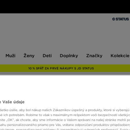
Muži
Ženy
Deti
Doplnky
Značky
Kolekcie
Muži
Ženy
Deti
Doplnky
Značky
Kolekcie
10 % SPÄŤ ZA PRVÉ NÁKUPY S JD STATUS
ADIDA
 Vaše údaje
TRIČK
etko úsilie, aby bol nákup našich Zákazníkov úspešný a produkty, ktoré si vyberajú 
é ich potrebám. Robíme to však s maximálnym rešpektom voči bezpečnosti všetký
knite „OK”, ak chcete, aby sme informácie o Vašom správaní na našej stránke mohli p
40,00
sahu personalizovaného priamo pre Vás, vrátane odporúčaní produktov prispôsobe
záujmom, personalizovanej reklamy či zapamätania si vybraných preferencií. Svoje 