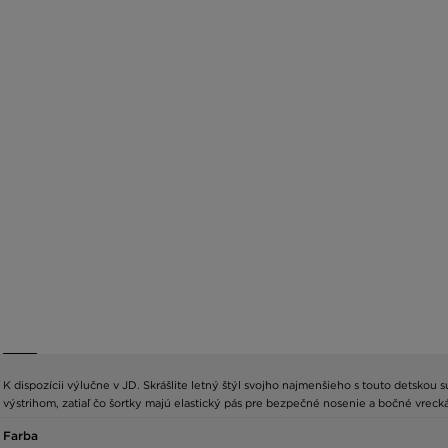
K dispozícii výlučne v JD. Skrášlite letný štýl svojho najmenšieho s touto detskou 
výstrihom, zatiaľ čo šortky majú elastický pás pre bezpečné nosenie a bočné vreck
Farba