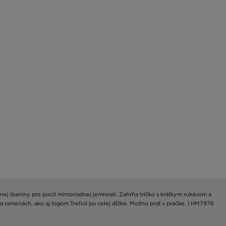
nenej tkaniny pre pocit mimoriadnej jemnosti. Zahŕňa tričko s krátkym rukávom a
a ramenách, ako aj logom Trefoil po celej dĺžke. Možno prať v práčke. | HM7976