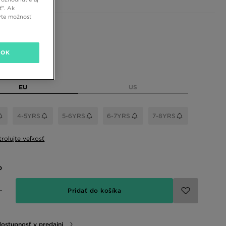
ť”. Ak
rte možnosť
 farby
OK
eľkosť
EU
US
4-5YRS
5-6YRS
6-7YRS
7-8YRS
rolujte veľkosť
o
Pridať do košíka
dostupnosť v predajni