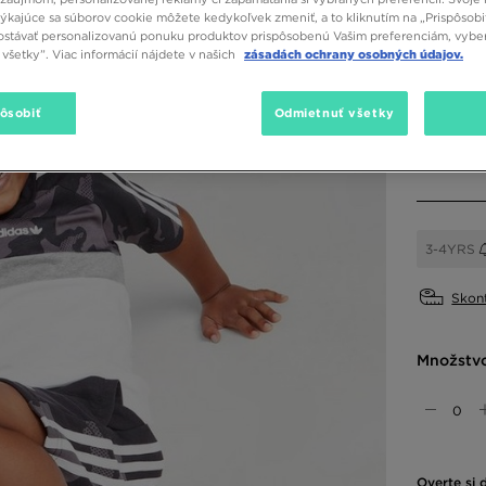
týkajúce sa súborov cookie môžete kedykoľvek zmeniť, a to kliknutím na „Prispôsobi
stávať personalizovanú ponuku produktov prispôsobenú Vašim preferenciám, vybe
všetky”. Viac informácií nájdete v našich
zásadách ochrany osobných údajov.
Dostupné
Sivá
pôsobiť
Odmietnuť všetky
Vybrať v
3-4YRS
Skont
Množstv
Overte si 