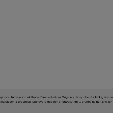
súpravou trička a šortiek Itasca Camo od adidas Originals. Je vyrobená z ľahkej bavl
á na uloženie drobností. Súprava je doplnená kontrastnými 3 pruhmi na nohaviciach 