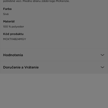
potrebné veci. Prednú stranu zdobí logo McKenzie.
Farba
Sivá
Materiál
100 % polyester
Kód produktu
MCKTI14824MGY
Hodnotenia
Doručenie a Vrátenie