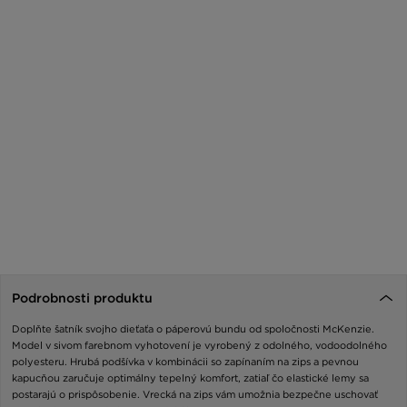
Podrobnosti produktu
Doplňte šatník svojho dieťaťa o páperovú bundu od spoločnosti McKenzie.
Model v sivom farebnom vyhotovení je vyrobený z odolného, vodoodolného
polyesteru. Hrubá podšívka v kombinácii so zapínaním na zips a pevnou
kapucňou zaručuje optimálny tepelný komfort, zatiaľ čo elastické lemy sa
postarajú o prispôsobenie. Vrecká na zips vám umožnia bezpečne uschovať