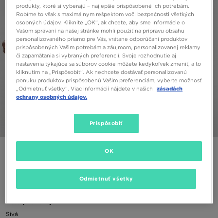
produkty, ktoré si vyberajú – najlepšie prispôsobené ich potrebám.
Robíme to však s maximálnym rešpektom voči bezpečnosti všetkých
osobných údajov. Kliknite „OK”, ak chcete, aby sme informácie o
Vašom správaní na našej stránke mohli použiť na prípravu obsahu
personalizovaného priamo pre Vás, vrátane odporúčaní produktov
prispôsobených Vašim potrebám a záujmom, personalizovanej reklamy
či zapamätania si vybraných preferencií. Svoje rozhodnutie aj
nastavenia týkajúce sa súborov cookie môžete kedykoľvek zmeniť, a to
kliknutím na „Prispôsobiť”. Ak nechcete dostávať personalizovanú
ponuku produktov prispôsobenú Vašim preferenciám, vyberte možnosť
„Odmietnuť všetky”. Viac informácií nájdete v našich
zásadách
ochrany osobných údajov.
Prispôsobiť
1/5
MCKENZIE MICRO COREY PADDED JACKET INFANT
OK
30,00 €
Odmietnuť všetky
Dostupné Farby
Sivá