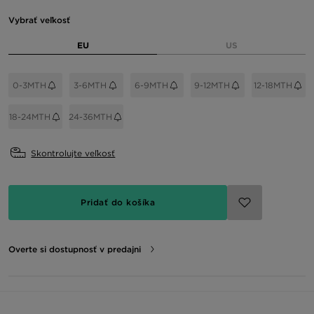
Vybrať veľkosť
EU
US
0-3MTH
3-6MTH
6-9MTH
9-12MTH
12-18MTH
18-24MTH
24-36MTH
Skontrolujte veľkosť
Pridať do košíka
Overte si dostupnosť v predajni