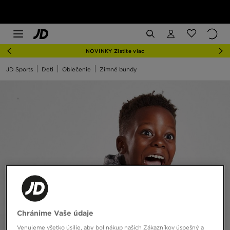
NOVINKY Zistite viac
JD Sports
Deti
Oblečenie
Zimné bundy
Chránime Vaše údaje
Venujeme všetko úsilie, aby bol nákup našich Zákazníkov úspešný a