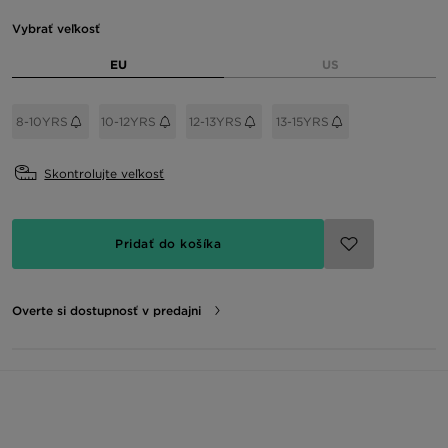
Vybrať veľkosť
EU
US
8-10YRS
10-12YRS
12-13YRS
13-15YRS
Skontrolujte veľkosť
Pridať do košíka
Overte si dostupnosť v predajni