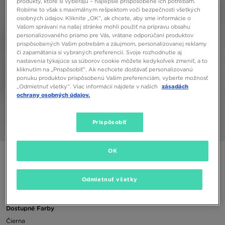
produkty, ktoré si vyberajú – najlepšie prispôsobené ich potrebám.
Robíme to však s maximálnym rešpektom voči bezpečnosti všetkých
osobných údajov. Kliknite „OK”, ak chcete, aby sme informácie o
Vašom správaní na našej stránke mohli použiť na prípravu obsahu
personalizovaného priamo pre Vás, vrátane odporúčaní produktov
prispôsobených Vašim potrebám a záujmom, personalizovanej reklamy
či zapamätania si vybraných preferencií. Svoje rozhodnutie aj
nastavenia týkajúce sa súborov cookie môžete kedykoľvek zmeniť, a to
kliknutím na „Prispôsobiť”. Ak nechcete dostávať personalizovanú
ponuku produktov prispôsobenú Vašim preferenciám, vyberte možnosť
„Odmietnuť všetky”. Viac informácií nájdete v našich
zásadách
ochrany osobných údajov.
Prispôsobiť
1/5
OK
NIKE BUNDA C-BLOCK BUB BLK/GRY BOY
Odmietnuť všetky
90,00 €
Dostupné Farby
Čierna