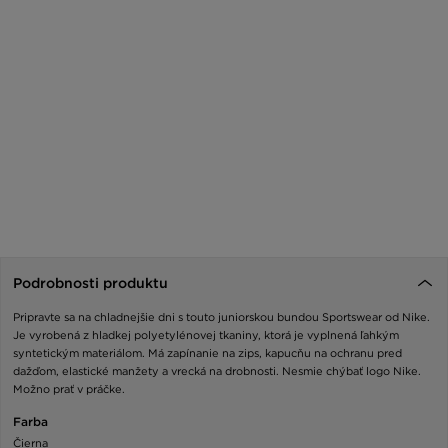
Podrobnosti produktu
Pripravte sa na chladnejšie dni s touto juniorskou bundou Sportswear od Nike.
Je vyrobená z hladkej polyetylénovej tkaniny, ktorá je vyplnená ľahkým
syntetickým materiálom. Má zapínanie na zips, kapucňu na ochranu pred
dažďom, elastické manžety a vrecká na drobnosti. Nesmie chýbať logo Nike.
Možno prať v práčke.
Farba
Čierna