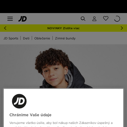
NOVINKY Zistite viac
JD Sports
Deti
Oblečenie
Zimné bundy
Chránime Vaše údaje
Venujeme všetko úsilie, aby bol nákup našich Zákazníkov úspešný a