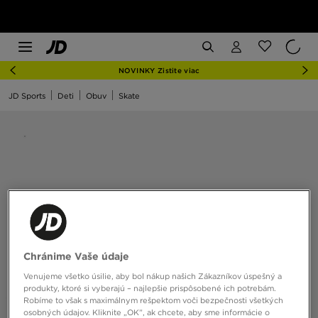
NOVINKY Zistite viac
JD Sports
Deti
Obuv
Skate
Chránime Vaše údaje
Venujeme všetko úsilie, aby bol nákup našich Zákazníkov úspešný a
produkty, ktoré si vyberajú – najlepšie prispôsobené ich potrebám.
Robíme to však s maximálnym rešpektom voči bezpečnosti všetkých
osobných údajov. Kliknite „OK”, ak chcete, aby sme informácie o