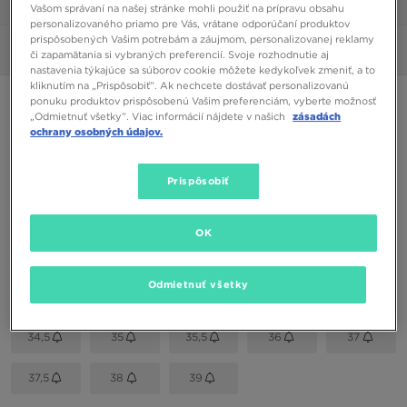
1/6
Vašom správaní na našej stránke mohli použiť na prípravu obsahu
personalizovaného priamo pre Vás, vrátane odporúčaní produktov
prispôsobených Vašim potrebám a záujmom, personalizovanej reklamy
Obrázky
360°
či zapamätania si vybraných preferencií. Svoje rozhodnutie aj
nastavenia týkajúce sa súborov cookie môžete kedykoľvek zmeniť, a to
kliknutím na „Prispôsobiť”. Ak nechcete dostávať personalizovanú
LACOSTE LEROND 0921 1 CUJ
ponuku produktov prispôsobenú Vašim preferenciám, vyberte možnosť
„Odmietnuť všetky”. Viac informácií nájdete v našich
zásadách
ochrany osobných údajov.
75,00 €
Prispôsobiť
Dostupné Farby
Biela
OK
Vybrať veľkosť
Odmietnuť všetky
EU
US
34,5
35
35,5
36
37
37,5
38
39