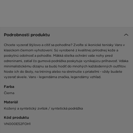
Podrobnosti produktu
Chcete vyzerať štýlovo a cítiť sa pohodlne? Zvoľte si ikonické tenisky Vans v
klasickom čiernom vyhotovení. Sú vyrobené z kvalitnej prírodnej kože a
poskytnú odolnosť a pohodlie. Mäkká stielka ochráni vaše nohy pred
odreninami, zatiaľ čo gumová podrážka poskytuje vynikajúcu priľnavosť. Vďaka
minimalistickému dizajnu sa budú hodiť do mnohých každodenných outfitov.
Noste ich do školy, na tréning alebo na stretnutie s priateľmi - vždy budete
vyzerať skvele. Vans - legendárna značka, legendárny vzhľad.
Farba
Čierna
Materiál
Kožený a syntetický zvršok / syntetická podrážka
Kód produktu
VN000E52FOH1