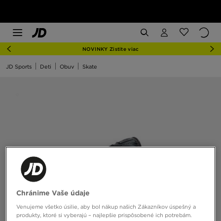
NOVINKY Zistite viac
JD Sports
Deti
Obuv
Skate
Chránime Vaše údaje
Venujeme všetko úsilie, aby bol nákup našich Zákazníkov úspešný a
produkty, ktoré si vyberajú – najlepšie prispôsobené ich potrebám.