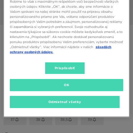
Robíme to však s maximálnym rešpektom voči bezpečnosti všetkých
1/6
osobných údajov. Kliknite „OK”, ak chcete, aby sme informácie o
Vašom správaní na našej stránke mohli použiť na prípravu obsahu
Obrázky
360°
personalizovaného priamo pre Vás, vrátane odporúčaní produktov
prispôsobených Vašim potrebám a záujmom, personalizovanej reklamy
či zapamätania si vybraných preferencií. Svoje rozhodnutie aj
nastavenia týkajúce sa súborov cookie môžete kedykoľvek zmeniť, a to
ONLY AT JD
kliknutím na „Prispôsobiť”. Ak nechcete dostávať personalizovanú
ponuku produktov prispôsobenú Vašim preferenciám, vyberte možnosť
VANS JN ROWLEY CLASSIC
„Odmietnuť všetky”. Viac informácií nájdete v našich
zásadách
ochrany osobných údajov.
32,00 €
Prispôsobiť
Dostupné Farby
Čierna
OK
Vybrať veľkosť
Odmietnuť všetky
EU
US
37
38
38,5
39