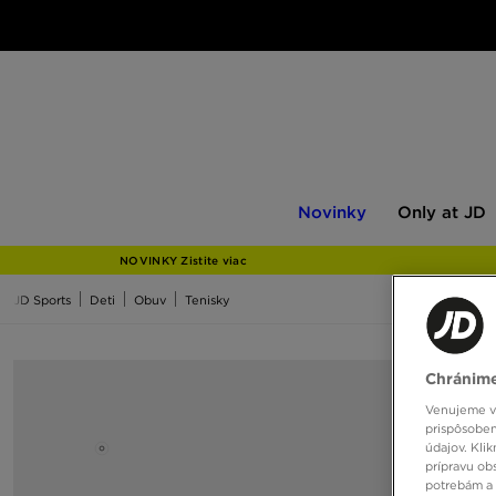
Novinky
Only
Novinky
Only at JD
at
JD
NOVINKY Zistite viac
JD Sports
Deti
Obuv
Tenisky
Chránime
Venujeme vš
prispôsoben
údajov. Kli
prípravu ob
potrebám a 