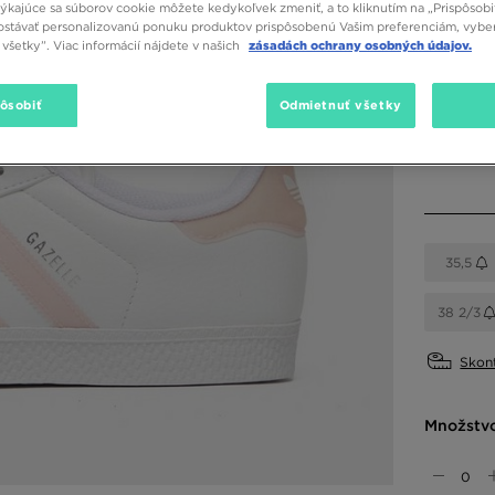
týkajúce sa súborov cookie môžete kedykoľvek zmeniť, a to kliknutím na „Prispôsobi
stávať personalizovanú ponuku produktov prispôsobenú Vašim preferenciám, vybe
všetky”. Viac informácií nájdete v našich
zásadách ochrany osobných údajov.
Dostupné
Biela
pôsobiť
Odmietnuť všetky
Vybrať v
35,5
38 2/3
Skont
Množstv