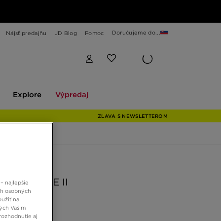
Doručujeme do...
Nájsť predajňu
JD Blog
Pomoc
Explore
Výpredaj
Explore
Výpredaj
ZĽAVA S NEWSLETTEROM
 JD
S GAZELLE II
– najlepšie
ch osobných
oužiť na
ných Vašim
 €
rozhodnutie aj