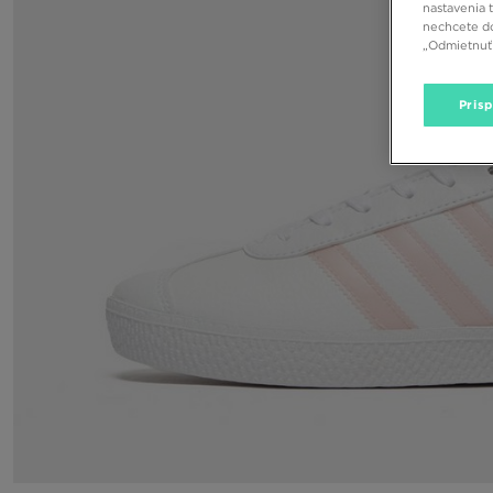
nastavenia 
nechcete do
„Odmietnuť 
Pris