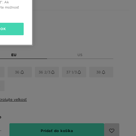
ť”. Ak
rte možnosť
 farby
OK
eľkosť
EU
US
36
36 2/3
37 1/3
38
rolujte veľkosť
o
Pridať do košíka