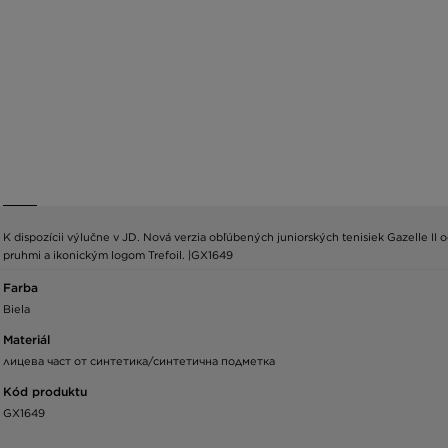
K dispozícii výlučne v JD. Nová verzia obľúbených juniorských tenisiek Gazelle I
pruhmi a ikonickým logom Trefoil. |GX1649
Farba
Biela
Materiál
лицева част от синтетика/синтетична подметка
Kód produktu
GX1649