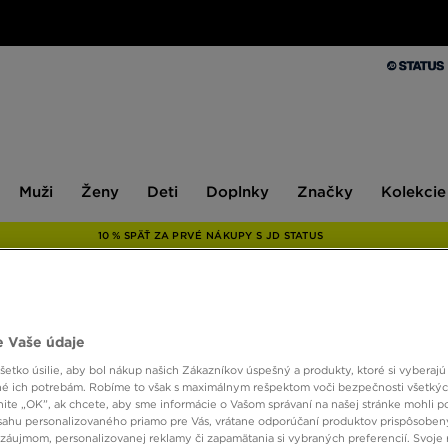
Muži
Ženy
Deti
Doplnky
Značky
Kolekcie
Muži
Ženy
Deti
Doplnky
Značky
Kolekcie
10 % SPÄŤ ZA PRVÉ NÁKUPY S JD STATUS
ONLY AT
 Vaše údaje
ADIDA
etko úsilie, aby bol nákup našich Zákazníkov úspešný a produkty, ktoré si vyberajú 
é ich potrebám. Robíme to však s maximálnym rešpektom voči bezpečnosti všetký
knite „OK”, ak chcete, aby sme informácie o Vašom správaní na našej stránke mohli p
sahu personalizovaného priamo pre Vás, vrátane odporúčaní produktov prispôsobe
30,00
záujmom, personalizovanej reklamy či zapamätania si vybraných preferencií. Svoje 