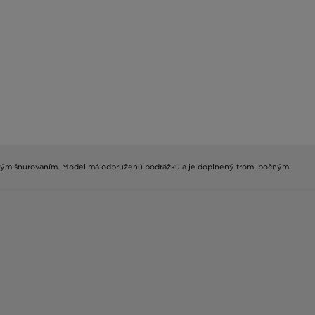
asickým šnurovaním. Model má odpruženú podrážku a je doplnený tromi bočnými