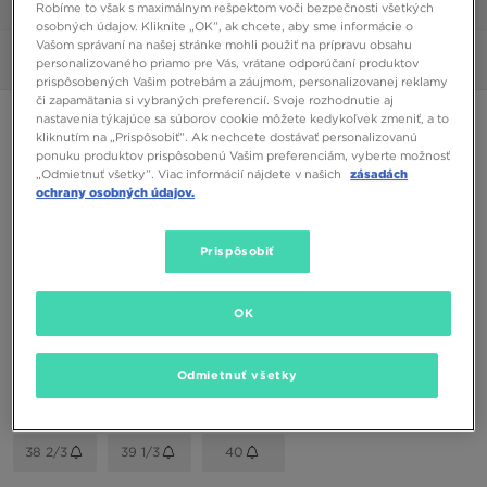
1/6
Robíme to však s maximálnym rešpektom voči bezpečnosti všetkých
osobných údajov. Kliknite „OK”, ak chcete, aby sme informácie o
Vašom správaní na našej stránke mohli použiť na prípravu obsahu
Obrázky
360°
personalizovaného priamo pre Vás, vrátane odporúčaní produktov
prispôsobených Vašim potrebám a záujmom, personalizovanej reklamy
či zapamätania si vybraných preferencií. Svoje rozhodnutie aj
ADIDAS ZX22
nastavenia týkajúce sa súborov cookie môžete kedykoľvek zmeniť, a to
kliknutím na „Prispôsobiť”. Ak nechcete dostávať personalizovanú
ponuku produktov prispôsobenú Vašim preferenciám, vyberte možnosť
„Odmietnuť všetky”. Viac informácií nájdete v našich
zásadách
28,00 €
ochrany osobných údajov.
Dostupné Farby
Prispôsobiť
Biela
Vybrať veľkosť
OK
EU
US
Odmietnuť všetky
35,5
36
36 2/3
37 1/3
38
38 2/3
39 1/3
40