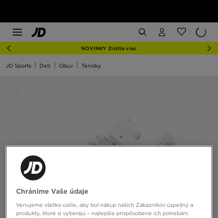
NOVINKY Zistite viac
JD Sports
Deti
Obuv
Tenisky
Chránime Vaše údaje
Venujeme všetko úsilie, aby bol nákup našich Zákazníkov úspešný a
produkty, ktoré si vyberajú – najlepšie prispôsobené ich potrebám.