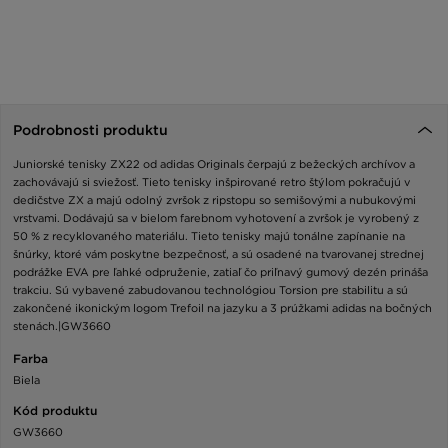
Podrobnosti produktu
Juniorské tenisky ZX22 od adidas Originals čerpajú z bežeckých archívov a
zachovávajú si sviežosť. Tieto tenisky inšpirované retro štýlom pokračujú v
dedičstve ZX a majú odolný zvršok z ripstopu so semišovými a nubukovými
vrstvami. Dodávajú sa v bielom farebnom vyhotovení a zvršok je vyrobený z
50 % z recyklovaného materiálu. Tieto tenisky majú tonálne zapínanie na
šnúrky, ktoré vám poskytne bezpečnosť, a sú osadené na tvarovanej strednej
podrážke EVA pre ľahké odpruženie, zatiaľ čo priľnavý gumový dezén prináša
trakciu. Sú vybavené zabudovanou technológiou Torsion pre stabilitu a sú
zakončené ikonickým logom Trefoil na jazyku a 3 prúžkami adidas na bočných
stenách.|GW3660
Farba
Biela
Kód produktu
GW3660