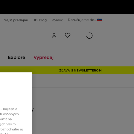
Doručujeme do...
Nájsť predajňu
JD Blog
Pomoc
Explore
Výpredaj
Explore
Výpredaj
ZĽAVA S NEWSLETTEROM
 JD
– najlepšie
FX-100 LOW
ch osobných
oužiť na
ných Vašim
 €
rozhodnutie aj