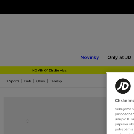
Novinky
Only
Novinky
Only at JD
at
JD
NOVINKY Zistite viac
JD Sports
Deti
Obuv
Tenisky
Chránime
Venujeme vš
prispôsoben
údajov. Kli
prípravu ob
potrebám a 