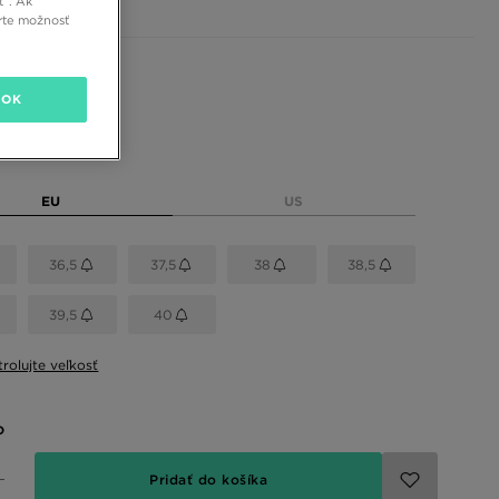
ť”. Ak
rte možnosť
 farby
OK
eľkosť
EU
US
36,5
37,5
38
38,5
39,5
40
rolujte veľkosť
o
Pridať do košíka