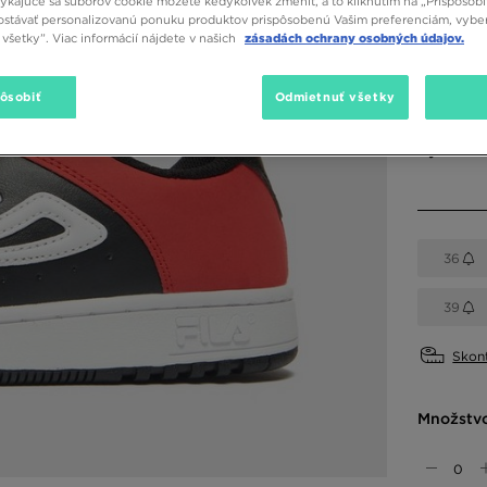
týkajúce sa súborov cookie môžete kedykoľvek zmeniť, a to kliknutím na „Prispôsobi
stávať personalizovanú ponuku produktov prispôsobenú Vašim preferenciám, vybe
všetky”. Viac informácií nájdete v našich
zásadách ochrany osobných údajov.
Dostupné
pôsobiť
Odmietnuť všetky
Čierna
Vybrať v
36
39
Skont
Množstv