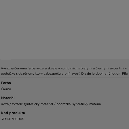
Výrazná červená farba vyzerá skvele v kombinácii s bielymi a čiernymi akcentmi v
podrážke s dezénom, ktorý zabezpečuje priľnavosť. Dizajn je doplnený logom Fila.
Farba
Čierna
Materiál
Koža / zvršok: syntetický materiál / podrážka: syntetický materiál
Kód produktu
3FM01760005