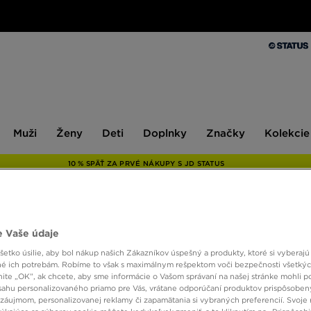
Muži
Ženy
Deti
Doplnky
Značky
Kolekcie
Muži
Ženy
Deti
Doplnky
Značky
Kolekcie
10 % SPÄŤ ZA PRVÉ NÁKUPY S JD STATUS
ONLY AT
 Vaše údaje
etko úsilie, aby bol nákup našich Zákazníkov úspešný a produkty, ktoré si vyberajú 
FILA 
é ich potrebám. Robíme to však s maximálnym rešpektom voči bezpečnosti všetký
knite „OK”, ak chcete, aby sme informácie o Vašom správaní na našej stránke mohli p
sahu personalizovaného priamo pre Vás, vrátane odporúčaní produktov prispôsobe
29,00
záujmom, personalizovanej reklamy či zapamätania si vybraných preferencií. Svoje 