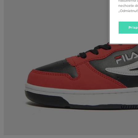
nastavenia 
nechcete do
„Odmietnuť 
Pris