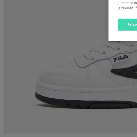
nechcete do
„Odmietnuť 
Pris