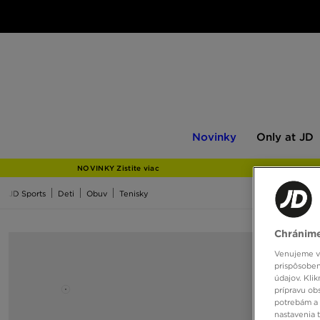
Novinky
Only
Novinky
Only at JD
at
JD
NOVINKY Zistite viac
JD Sports
Deti
Obuv
Tenisky
Chránime
Venujeme vš
prispôsoben
údajov. Kli
prípravu ob
potrebám a 
nastavenia 