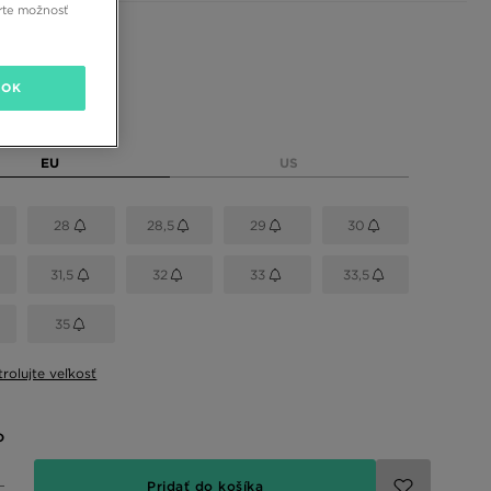
rte možnosť
 farby
OK
eľkosť
EU
US
28
28,5
29
30
31,5
32
33
33,5
35
rolujte veľkosť
o
Pridať do košíka