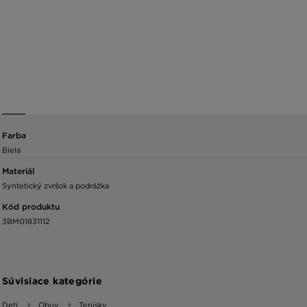
Farba
Biela
Materiál
Syntetický zvršok a podrážka
Kód produktu
3BM01831112
Súvisiace kategórie
Deti
Obuv
Tenisky