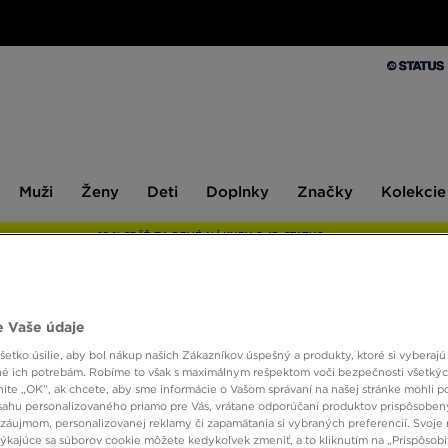
Muži
Ženy
Deti
Doplnky
Značky
Kolekcie
Muži
Ženy
Deti
Doplnky
Značky
Kolekcie
10 % SPÄŤ ZA PRVÉ NÁKUPY S JD STATUS
 Vaše údaje
FILA 
etko úsilie, aby bol nákup našich Zákazníkov úspešný a produkty, ktoré si vyberajú 
é ich potrebám. Robíme to však s maximálnym rešpektom voči bezpečnosti všetký
knite „OK”, ak chcete, aby sme informácie o Vašom správaní na našej stránke mohli p
30,00
sahu personalizovaného priamo pre Vás, vrátane odporúčaní produktov prispôsobe
záujmom, personalizovanej reklamy či zapamätania si vybraných preferencií. Svoje 
týkajúce sa súborov cookie môžete kedykoľvek zmeniť, a to kliknutím na „Prispôsobi