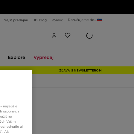
Doručujeme do...
Nájsť predajňu
JD Blog
Pomoc
Explore
Výpredaj
Explore
Výpredaj
ZĽAVA S NEWSLETTEROM
LNX-100
– najlepšie
ch osobných
oužiť na
 €
ných Vašim
rozhodnutie aj
ť”. Ak