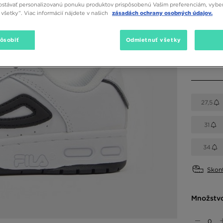
stávať personalizovanú ponuku produktov prispôsobenú Vašim preferenciám, vybe
všetky”. Viac informácií nájdete v našich
zásadách ochrany osobných údajov.
Dostupné
Biela
pôsobiť
Odmietnuť všetky
Vybrať v
27,5
31
34
Skont
Množstv