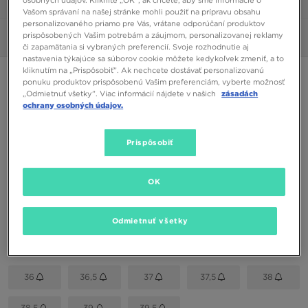
1/6
Vašom správaní na našej stránke mohli použiť na prípravu obsahu
personalizovaného priamo pre Vás, vrátane odporúčaní produktov
prispôsobených Vašim potrebám a záujmom, personalizovanej reklamy
Obrázky
360°
či zapamätania si vybraných preferencií. Svoje rozhodnutie aj
nastavenia týkajúce sa súborov cookie môžete kedykoľvek zmeniť, a to
kliknutím na „Prispôsobiť”. Ak nechcete dostávať personalizovanú
ONLY AT JD
ponuku produktov prispôsobenú Vašim preferenciám, vyberte možnosť
„Odmietnuť všetky”. Viac informácií nájdete v našich
zásadách
MCKENZIE ARDAN
ochrany osobných údajov.
50,00 €
Prispôsobiť
Dostupné Farby
OK
Sivá
Vybrať veľkosť
Odmietnuť všetky
EU
US
36
36,5
37
37,5
38
38,5
39
39,5