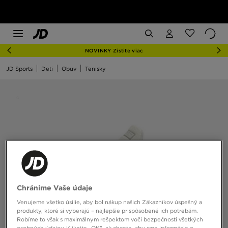
NOVINKY Zistite viac
JD Sports
Deti
Obuv
Tenisky
Chránime Vaše údaje
Venujeme všetko úsilie, aby bol nákup našich Zákazníkov úspešný a
produkty, ktoré si vyberajú – najlepšie prispôsobené ich potrebám.
Robíme to však s maximálnym rešpektom voči bezpečnosti všetkých
osobných údajov. Kliknite „OK”, ak chcete, aby sme informácie o