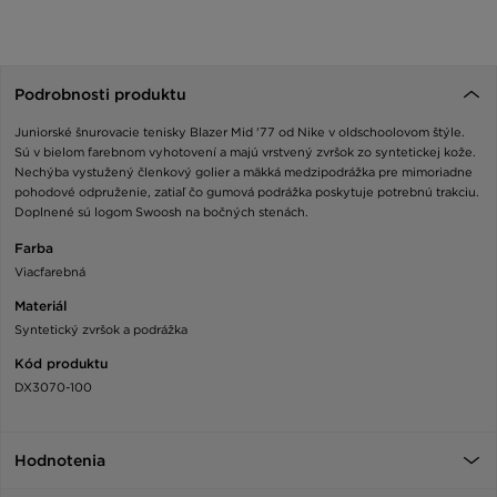
Podrobnosti produktu
Juniorské šnurovacie tenisky Blazer Mid '77 od Nike v oldschoolovom štýle.
Sú v bielom farebnom vyhotovení a majú vrstvený zvršok zo syntetickej kože.
Nechýba vystužený členkový golier a mäkká medzipodrážka pre mimoriadne
pohodové odpruženie, zatiaľ čo gumová podrážka poskytuje potrebnú trakciu.
Doplnené sú logom Swoosh na bočných stenách.
Farba
Viacfarebná
Materiál
Syntetický zvršok a podrážka
Kód produktu
DX3070-100
Hodnotenia