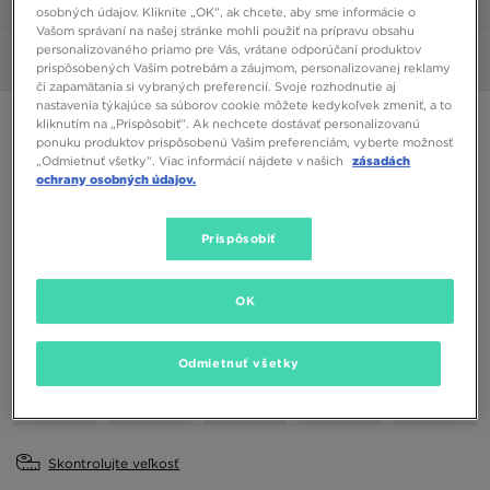
1/6
osobných údajov. Kliknite „OK”, ak chcete, aby sme informácie o
Vašom správaní na našej stránke mohli použiť na prípravu obsahu
personalizovaného priamo pre Vás, vrátane odporúčaní produktov
Obrázky
360°
prispôsobených Vašim potrebám a záujmom, personalizovanej reklamy
či zapamätania si vybraných preferencií. Svoje rozhodnutie aj
nastavenia týkajúce sa súborov cookie môžete kedykoľvek zmeniť, a to
NIKE BLAZER MID '77 GS
kliknutím na „Prispôsobiť”. Ak nechcete dostávať personalizovanú
ponuku produktov prispôsobenú Vašim preferenciám, vyberte možnosť
„Odmietnuť všetky”. Viac informácií nájdete v našich
zásadách
52,00 €
ochrany osobných údajov.
Dostupné Farby
Prispôsobiť
Viacfarebná
OK
Vybrať veľkosť
EU
US
Odmietnuť všetky
37,5
38
38,5
39
40
Skontrolujte veľkosť