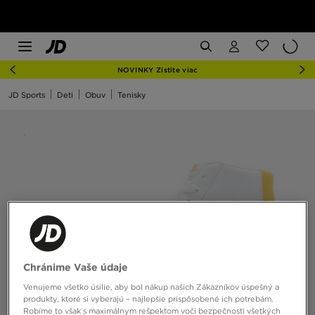
NOVINKY Zistite viac
JD Sports
Deti
Obuv
Tenisky
Chránime Vaše údaje
Venujeme všetko úsilie, aby bol nákup našich Zákazníkov úspešný a
produkty, ktoré si vyberajú – najlepšie prispôsobené ich potrebám.
Robíme to však s maximálnym rešpektom voči bezpečnosti všetkých