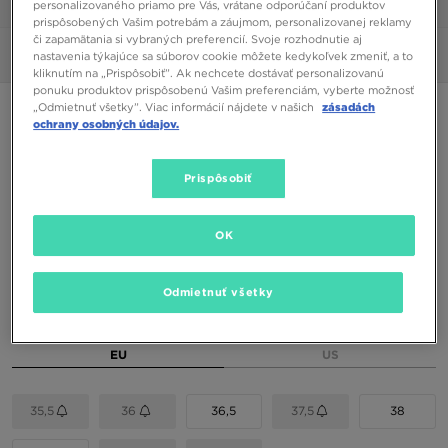
personalizovaného priamo pre Vás, vrátane odporúčaní produktov
1/6
prispôsobených Vašim potrebám a záujmom, personalizovanej reklamy
či zapamätania si vybraných preferencií. Svoje rozhodnutie aj
Obrázky
360°
nastavenia týkajúce sa súborov cookie môžete kedykoľvek zmeniť, a to
kliknutím na „Prispôsobiť”. Ak nechcete dostávať personalizovanú
ponuku produktov prispôsobenú Vašim preferenciám, vyberte možnosť
„Odmietnuť všetky”. Viac informácií nájdete v našich
zásadách
NIKE DUNK LOW GS GG
ochrany osobných údajov.
62,00 €
Prispôsobiť
72,00 €
-14%
(Najnižšia cena za 30 dní pred zľavou)
95,00 €
-35%
(Počiatočná cena)
OK
Dostupné Farby
Biela
Odmietnuť všetky
Vybrať veľkosť
EU
US
35,5
36
36,5
37,5
38