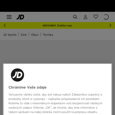
NOVINKY Zistite viac
JD Sports
Deti
Obuv
Tenisky
Chránime Vaše údaje
Venujeme všetko úsilie, aby bol nákup našich Zákazníkov úspešný a
produkty, ktoré si vyberajú – najlepšie prispôsobené ich potrebám.
Robíme to však s maximálnym rešpektom voči bezpečnosti všetkých
osobných údajov. Kliknite „OK”, ak chcete, aby sme informácie o
Vašom správaní na našej stránke mohli použiť na prípravu obsahu