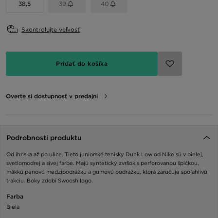
38,5
39
40
Skontrolujte veľkosť
Pridať do košíka
Overte si dostupnosť v predajni
Podrobnosti produktu
Od ihriska až po ulice. Tieto juniorské tenisky Dunk Low od Nike sú v bielej,
svetlomodrej a sivej farbe. Majú syntetický zvršok s perforovanou špičkou,
mäkkú penovú medzipodrážku a gumovú podrážku, ktorá zaručuje spoľahlivú
trakciu. Boky zdobí Swoosh logo.
Farba
Biela