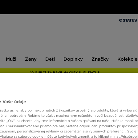
Muži
Ženy
Deti
Doplnky
Značky
Kolekcie
Muži
Ženy
Deti
Doplnky
Značky
Kolekcie
10 % SPÄŤ ZA PRVÉ NÁKUPY S JD STATUS
 Vaše údaje
NIKE 
etko úsilie, aby bol nákup našich Zákazníkov úspešný a produkty, ktoré si vyberajú 
é ich potrebám. Robíme to však s maximálnym rešpektom voči bezpečnosti všetký
knite „OK”, ak chcete, aby sme informácie o Vašom správaní na našej stránke mohli p
68,00
sahu personalizovaného priamo pre Vás, vrátane odporúčaní produktov prispôsobe
záujmom, personalizovanej reklamy či zapamätania si vybraných preferencií. Svoje 
týkajúce sa súborov cookie môžete kedykoľvek zmeniť, a to kliknutím na „Prispôsobi