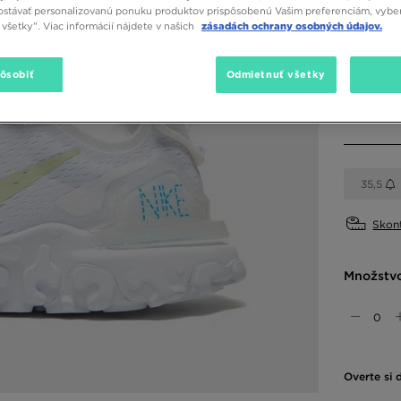
stávať personalizovanú ponuku produktov prispôsobenú Vašim preferenciám, vybe
všetky”. Viac informácií nájdete v našich
zásadách ochrany osobných údajov.
Dostupné
Biela
pôsobiť
Odmietnuť všetky
Vybrať v
35,5
Skont
Množstv
Overte si 