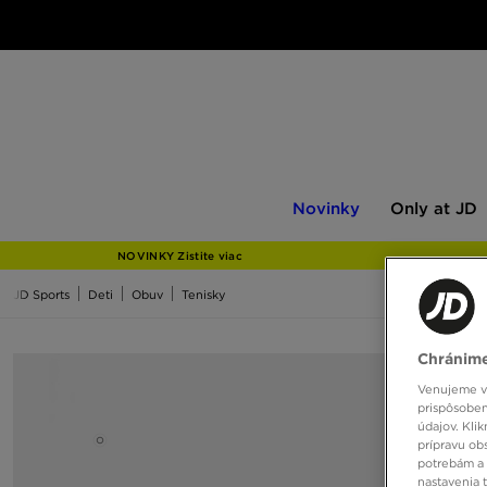
Novinky
Only
Novinky
Only at JD
at
JD
NOVINKY Zistite viac
JD Sports
Deti
Obuv
Tenisky
Chránime
Venujeme vš
prispôsoben
údajov. Kli
prípravu ob
potrebám a 
nastavenia 