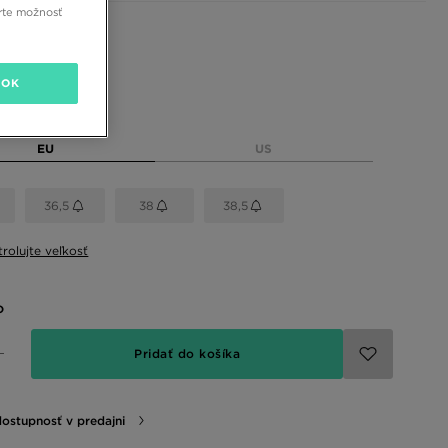
rte možnosť
 farby
OK
eľkosť
EU
US
36,5
38
38,5
rolujte veľkosť
o
Pridať do košíka
dostupnosť v predajni