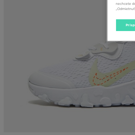
nechcete do
„Odmietnuť 
Pris