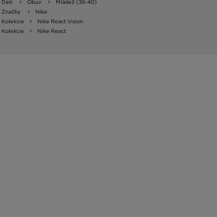
Deti
Obuv
Mládež (36-40)
Značky
Nike
Kolekcie
Nike React Vision
Kolekcie
Nike React