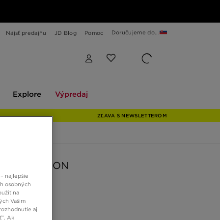
Doručujeme do...
Nájsť predajňu
JD Blog
Pomoc
Explore
Výpredaj
Explore
Výpredaj
ZĽAVA S NEWSLETTEROM
REACT VISION
– najlepšie
ch osobných
oužiť na
 €
ných Vašim
rozhodnutie aj
ť”. Ak