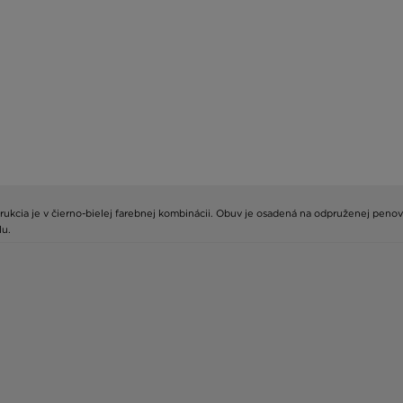
štrukcia je v čierno-bielej farebnej kombinácii. Obuv je osadená na odpruženej p
lu.