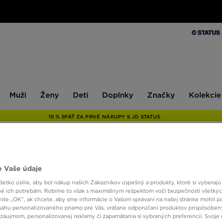
Muži
Ženy
Deti
Doplnky
Značky
Kolekcie
Muži
Ženy
Deti
Doplnky
Značky
Kolekcie
10 % SPÄŤ ZA PRVÉ NÁKUPY S JD STATUS
NIKE 
 Vaše údaje
etko úsilie, aby bol nákup našich Zákazníkov úspešný a produkty, ktoré si vyberajú 
é ich potrebám. Robíme to však s maximálnym rešpektom voči bezpečnosti všetký
27,00
knite „OK”, ak chcete, aby sme informácie o Vašom správaní na našej stránke mohli p
sahu personalizovaného priamo pre Vás, vrátane odporúčaní produktov prispôsobe
záujmom, personalizovanej reklamy či zapamätania si vybraných preferencií. Svoje 