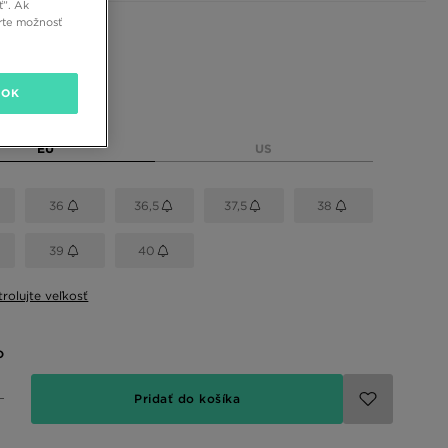
ť”. Ak
rte možnosť
 farby
OK
eľkosť
EU
US
36
36,5
37,5
38
39
40
rolujte veľkosť
o
Pridať do košíka