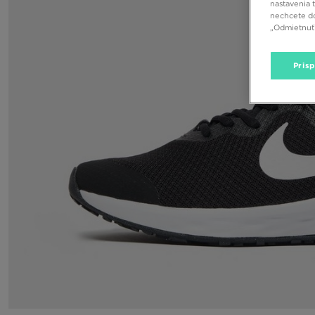
nastavenia 
nechcete do
„Odmietnuť 
Pris