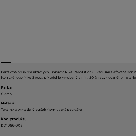
Perfektná obuv pre aktívnych juniorov: Nike Revolution 6! Vzdušná sieťovaná kon
ikonické logo Nike Swoosh. Model je vyrobený z min. 20 % recyklovaného materiá
Farba
Čierna
Materiál
Textilný a syntetický zvršok / syntetická podráźka
Kód produktu
DD1096-003