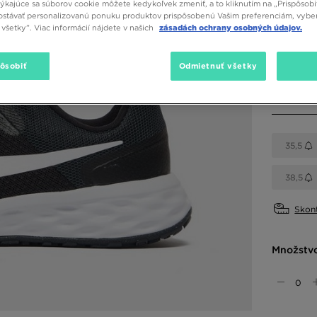
týkajúce sa súborov cookie môžete kedykoľvek zmeniť, a to kliknutím na „Prispôsobi
stávať personalizovanú ponuku produktov prispôsobenú Vašim preferenciám, vybe
Dostupné
všetky”. Viac informácií nájdete v našich
zásadách ochrany osobných údajov.
Čierna
pôsobiť
Odmietnuť všetky
Vybrať v
35,5
38,5
Skont
Množstv