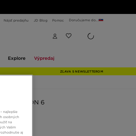
Doručujeme do...
Nájsť predajňu
JD Blog
Pomoc
Explore
Výpredaj
Explore
Výpredaj
ZĽAVA S NEWSLETTEROM
REVOLUTION 6
– najlepšie
ch osobných
 €
oužiť na
ných Vašim
rozhodnutie aj