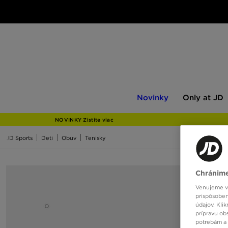
Novinky
Only
Novinky
Only at JD
at
JD
NOVINKY Zistite viac
JD Sports
Deti
Obuv
Tenisky
Chránime
Venujeme vš
prispôsoben
údajov. Kli
prípravu ob
potrebám a 