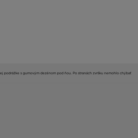
enovej podrážke s gumovým dezénom pod ňou. Po stranách zvršku nemohlo chýbať