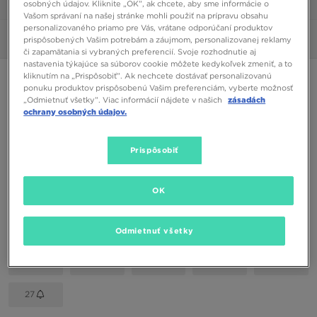
osobných údajov. Kliknite „OK”, ak chcete, aby sme informácie o
1/6
Vašom správaní na našej stránke mohli použiť na prípravu obsahu
personalizovaného priamo pre Vás, vrátane odporúčaní produktov
Obrázky
360°
prispôsobených Vašim potrebám a záujmom, personalizovanej reklamy
či zapamätania si vybraných preferencií. Svoje rozhodnutie aj
nastavenia týkajúce sa súborov cookie môžete kedykoľvek zmeniť, a to
kliknutím na „Prispôsobiť”. Ak nechcete dostávať personalizovanú
PUMA RIDER
ponuku produktov prispôsobenú Vašim preferenciám, vyberte možnosť
„Odmietnuť všetky”. Viac informácií nájdete v našich
zásadách
ochrany osobných údajov.
60,00 €
Prispôsobiť
Dostupné Farby
Sivá
OK
Vybrať veľkosť
EU
US
Odmietnuť všetky
19
22
23
24
25
27