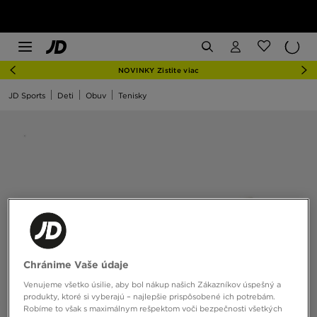
NOVINKY Zistite viac
JD Sports
Deti
Obuv
Tenisky
Chránime Vaše údaje
Venujeme všetko úsilie, aby bol nákup našich Zákazníkov úspešný a
produkty, ktoré si vyberajú – najlepšie prispôsobené ich potrebám.
Robíme to však s maximálnym rešpektom voči bezpečnosti všetkých