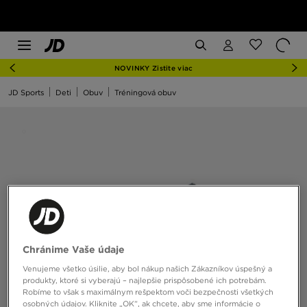
NOVINKY Zistite viac
JD Sports
Deti
Obuv
Tréningová obuv
Chránime Vaše údaje
Venujeme všetko úsilie, aby bol nákup našich Zákazníkov úspešný a
produkty, ktoré si vyberajú – najlepšie prispôsobené ich potrebám.
Robíme to však s maximálnym rešpektom voči bezpečnosti všetkých
osobných údajov. Kliknite „OK”, ak chcete, aby sme informácie o