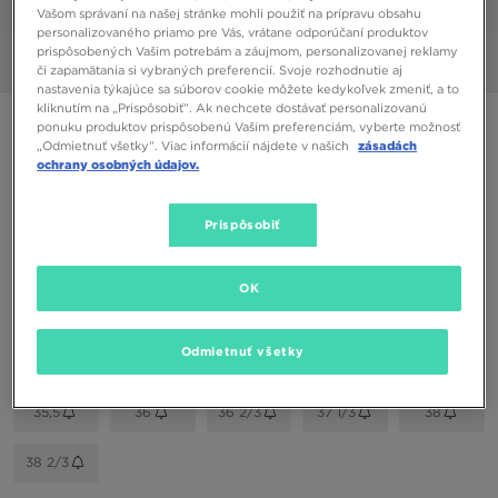
1/6
Vašom správaní na našej stránke mohli použiť na prípravu obsahu
personalizovaného priamo pre Vás, vrátane odporúčaní produktov
prispôsobených Vašim potrebám a záujmom, personalizovanej reklamy
Obrázky
360°
či zapamätania si vybraných preferencií. Svoje rozhodnutie aj
nastavenia týkajúce sa súborov cookie môžete kedykoľvek zmeniť, a to
kliknutím na „Prispôsobiť”. Ak nechcete dostávať personalizovanú
ADIDAS X SPEEDFLOW .4 FG
ponuku produktov prispôsobenú Vašim preferenciám, vyberte možnosť
„Odmietnuť všetky”. Viac informácií nájdete v našich
zásadách
ochrany osobných údajov.
26,00 €
Prispôsobiť
Dostupné Farby
Čierna
OK
Vybrať veľkosť
EU
US
Odmietnuť všetky
35,5
36
36 2/3
37 1/3
38
38 2/3