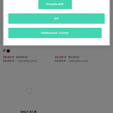
Prispôsobiť
OK
ONLY AT
ONLY AT
Odmietnuť všetky
FILA VALADO
FILA VALADO ADV 2
58,00 €
80,00 €
44,00 €
85,00 €
80,00 €
– najnižšia cena
54,00 €
– najnižšia cena
ONLY AT