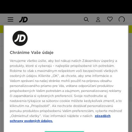
NOVINKY Zistite viac
JD Sports
Fila Valado
Chránime Vaše údaje
Pánske Fila Valado farba čierna
Venujeme všetko úsilie, aby bol nákup našich Zákazníkov úspešný a
3 produkty
produkty, ktoré si vyberajú – najlepšie prispôsobené ich potrebám.
Robíme to však s maximálnym rešpektom voči bezpečnosti všetkých
osobných údajov. Kliknite „OK”, ak chcete, aby sme informácie o
Zoradiť:
Odporúčané
Filtrovať
1
Vašom správaní na našej stránke mohli použiť na prípravu obsahu
personalizovaného priamo pre Vás, vrátane odporúčaní produktov
prispôsobených Vašim potrebám a záujmom, personalizovanej reklamy
Čierna
Vybrané:
Vyčistiť
či zapamätania si vybraných preferencií. Svoje rozhodnutie aj
nastavenia týkajúce sa súborov cookie môžete kedykoľvek zmeniť, a to
kliknutím na „Prispôsobiť”. Ak nechcete dostávať personalizovanú
ponuku produktov prispôsobenú Vašim preferenciám, vyberte možnosť
„Odmietnuť všetky”. Viac informácií nájdete v našich
zásadách
ochrany osobných údajov.