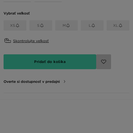
Vybrať veľkosť
XS
S
M
L
XL
Skontrolujte veľkosť
Pridať do košíka
Overte si dostupnosť v predajni