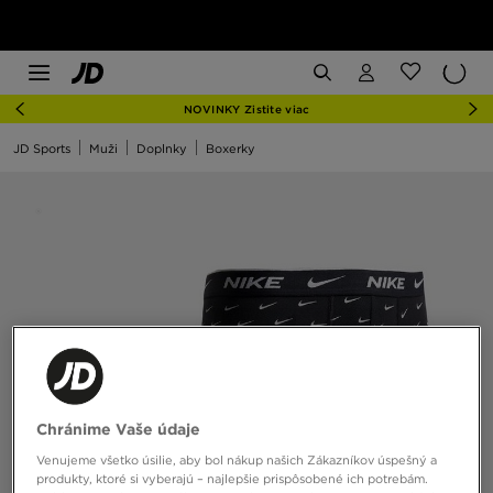
NOVINKY Zistite viac
JD Sports
Muži
Doplnky
Boxerky
Chránime Vaše údaje
Venujeme všetko úsilie, aby bol nákup našich Zákazníkov úspešný a
produkty, ktoré si vyberajú – najlepšie prispôsobené ich potrebám.