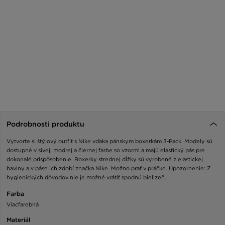
Podrobnosti produktu
Vytvorte si štýlový outfit s Nike vďaka pánskym boxerkám 3-Pack. Modely sú
dostupné v sivej, modrej a čiernej farbe so vzormi a majú elastický pás pre
dokonalé prispôsobenie. Boxerky strednej dĺžky sú vyrobené z elastickej
bavlny a v páse ich zdobí značka Nike. Možno prať v práčke. Upozornenie: Z
hygienických dôvodov nie je možné vrátiť spodnú bielizeň.
Farba
Viacfarebná
Materiál