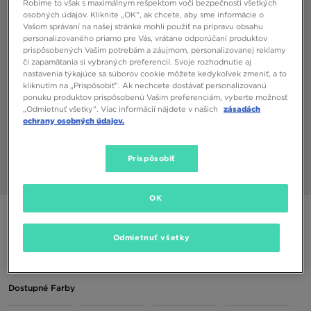
Robíme to však s maximálnym rešpektom voči bezpečnosti všetkých
osobných údajov. Kliknite „OK”, ak chcete, aby sme informácie o
Vašom správaní na našej stránke mohli použiť na prípravu obsahu
personalizovaného priamo pre Vás, vrátane odporúčaní produktov
prispôsobených Vašim potrebám a záujmom, personalizovanej reklamy
či zapamätania si vybraných preferencií. Svoje rozhodnutie aj
nastavenia týkajúce sa súborov cookie môžete kedykoľvek zmeniť, a to
kliknutím na „Prispôsobiť”. Ak nechcete dostávať personalizovanú
ponuku produktov prispôsobenú Vašim preferenciám, vyberte možnosť
„Odmietnuť všetky”. Viac informácií nájdete v našich
zásadách
ochrany osobných údajov.
Prispôsobiť
1/9
OK
NIKE 3 PACK BOXERS
Odmietnuť všetky
22,00 €
Dostupné Farby