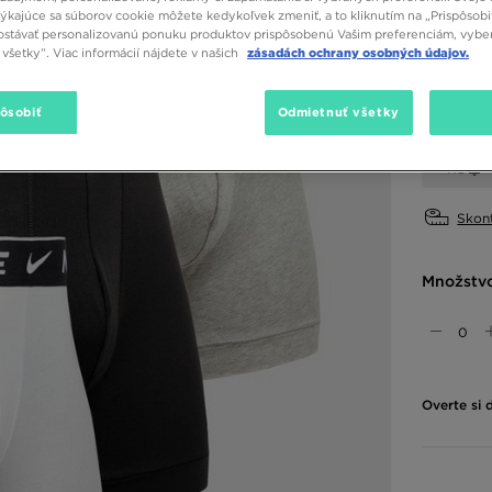
týkajúce sa súborov cookie môžete kedykoľvek zmeniť, a to kliknutím na „Prispôsobi
stávať personalizovanú ponuku produktov prispôsobenú Vašim preferenciám, vybe
Dostupné
všetky”. Viac informácií nájdete v našich
zásadách ochrany osobných údajov.
pôsobiť
Odmietnuť všetky
Vybrať v
XS
Skont
Množstv
Overte si 