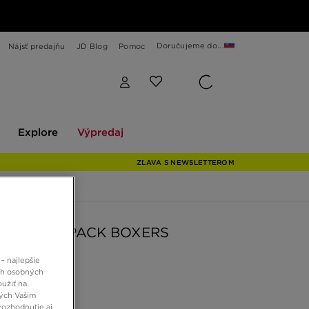
Doručujeme do...
Nájsť predajňu
JD Blog
Pomoc
Explore
Výpredaj
Explore
Výpredaj
ZĽAVA S NEWSLETTEROM
TRENKY 3 PACK BOXERS
– najlepšie
ch osobných
 €
oužiť na
ných Vašim
rozhodnutie aj