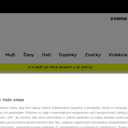
Muži
Ženy
Deti
Doplnky
Značky
Kolekcie
Muži
Ženy
Deti
Doplnky
Značky
Kolekcie
10 % SPÄŤ ZA PRVÉ NÁKUPY S JD STATUS
NIKE 
 Vaše údaje
etko úsilie, aby bol nákup našich Zákazníkov úspešný a produkty, ktoré si vyberajú 
é ich potrebám. Robíme to však s maximálnym rešpektom voči bezpečnosti všetký
20,00
knite „OK”, ak chcete, aby sme informácie o Vašom správaní na našej stránke mohli p
sahu personalizovaného priamo pre Vás, vrátane odporúčaní produktov prispôsobe
záujmom, personalizovanej reklamy či zapamätania si vybraných preferencií. Svoje 