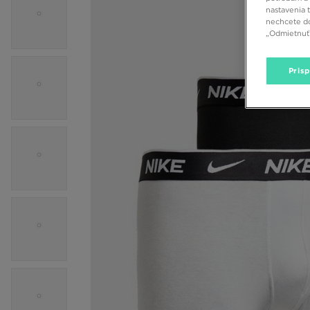
nastavenia 
nechcete do
„Odmietnuť 
Pris