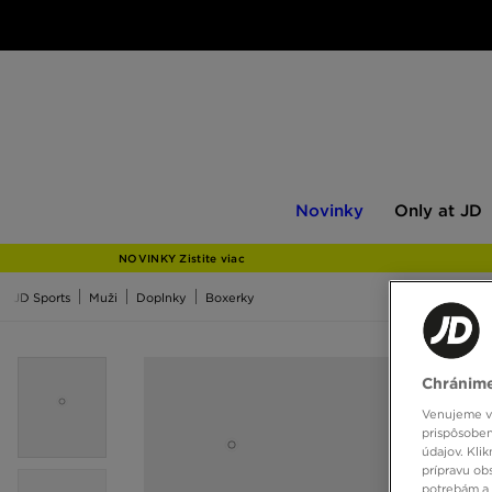
Novinky
Only
Novinky
Only at JD
at
JD
NOVINKY Zistite viac
JD Sports
Muži
Doplnky
Boxerky
Chránime
Venujeme vš
prispôsoben
údajov. Kli
prípravu ob
potrebám a 