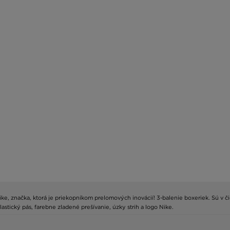
značka, ktorá je priekopníkom prelomových inovácií! 3-balenie boxeriek. Sú v čiern
lastický pás, farebne zladené prešívanie, úzky strih a logo Nike.