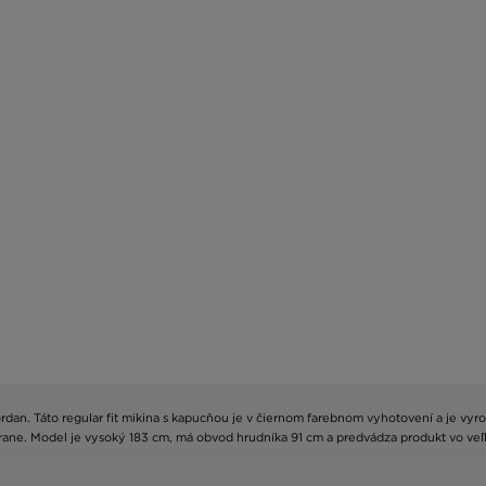
dan. Táto regular fit mikina s kapucňou je v čiernom farebnom vyhotovení a je vyro
rane. Model je vysoký 183 cm, má obvod hrudníka 91 cm a predvádza produkt vo veľ