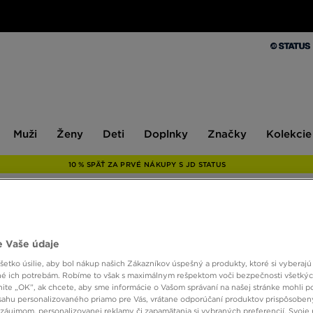
Muži
Ženy
Deti
Doplnky
Značky
Kolekcie
Muži
Ženy
Deti
Doplnky
Značky
Kolekcie
10 % SPÄŤ ZA PRVÉ NÁKUPY S JD STATUS
JORDA
 Vaše údaje
FLC
etko úsilie, aby bol nákup našich Zákazníkov úspešný a produkty, ktoré si vyberajú 
é ich potrebám. Robíme to však s maximálnym rešpektom voči bezpečnosti všetký
knite „OK”, ak chcete, aby sme informácie o Vašom správaní na našej stránke mohli p
32,00
sahu personalizovaného priamo pre Vás, vrátane odporúčaní produktov prispôsobe
záujmom, personalizovanej reklamy či zapamätania si vybraných preferencií. Svoje 