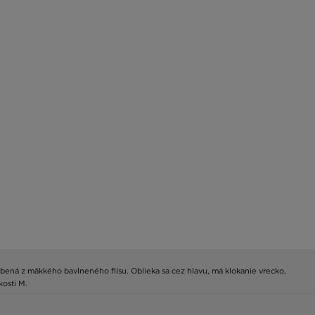
bená z mäkkého bavlneného flísu. Oblieka sa cez hlavu, má klokanie vrecko,
kosti M.