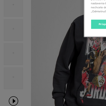
nastavenia 
nechcete do
„Odmietnuť 
Pris