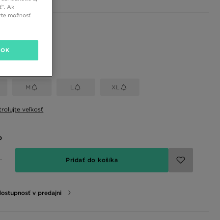
ť”. Ak
rte možnosť
 farby
OK
eľkosť
M
L
XL
rolujte veľkosť
o
Pridať do košíka
dostupnosť v predajni