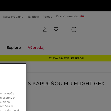
Doručujeme do...
Nájsť predajňu
JD Blog
Pomoc
Explore
Výpredaj
Explore
Výpredaj
ZĽAVA S NEWSLETTEROM
N MIKINA S KAPUCŇOU M J FLIGHT GFX
– najlepšie
ch osobných
oužiť na
 €
ných Vašim
rozhodnutie aj