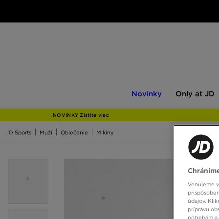
Novinky
Only
Novinky
Only at JD
at
JD
NOVINKY Zistite viac
JD Sports
Muži
Oblečenie
Mikiny
Chránime
Venujeme vš
prispôsoben
údajov. Kli
prípravu ob
potrebám a 