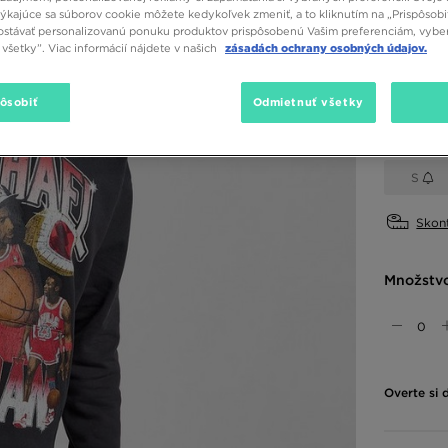
týkajúce sa súborov cookie môžete kedykoľvek zmeniť, a to kliknutím na „Prispôsobi
stávať personalizovanú ponuku produktov prispôsobenú Vašim preferenciám, vybe
všetky”. Viac informácií nájdete v našich
zásadách ochrany osobných údajov.
Dostupné
Čierna
pôsobiť
Odmietnuť všetky
Vybrať v
S
Skont
Množstv
Overte si 