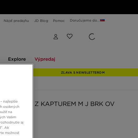
Doručujeme do...
Nájsť predajňu
JD Blog
Pomoc
Explore
Výpredaj
Explore
Výpredaj
ZĽAVA S NEWSLETTEROM
– najlepšie
N MIKINA Z KAPTUREM M J BRK OV
ch osobných
Z
oužiť na
ných Vašim
rozhodnutie aj
ť”. Ak
 €
rte možnosť