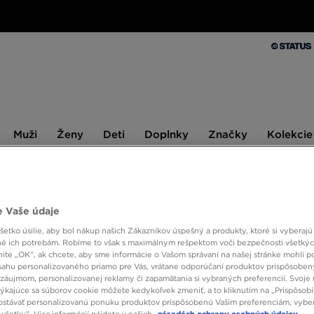
Muži
Ženy
Deti
Doplnky
Značky
Kolekcie
Muži
Ženy
Deti
Doplnky
Značky
Kolekcie
10 % SPÄŤ ZA PRVÉ NÁKUPY S JD STATUS
 Vaše údaje
etko úsilie, aby bol nákup našich Zákazníkov úspešný a produkty, ktoré si vyberajú 
JORDA
é ich potrebám. Robíme to však s maximálnym rešpektom voči bezpečnosti všetký
GFXF
knite „OK”, ak chcete, aby sme informácie o Vašom správaní na našej stránke mohli p
sahu personalizovaného priamo pre Vás, vrátane odporúčaní produktov prispôsobe
záujmom, personalizovanej reklamy či zapamätania si vybraných preferencií. Svoje 
týkajúce sa súborov cookie môžete kedykoľvek zmeniť, a to kliknutím na „Prispôsobi
46,00
stávať personalizovanú ponuku produktov prispôsobenú Vašim preferenciám, vybe
všetky”. Viac informácií nájdete v našich
zásadách ochrany osobných údajov.