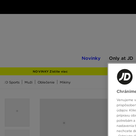
Novinky
Only
Novinky
Only at JD
at
JD
NOVINKY Zistite viac
JD Sports
Muži
Oblečenie
Mikiny
Chránime
Venujeme vš
prispôsoben
údajov. Kli
prípravu ob
potrebám a 
nastavenia 
nechcete do
„Odmietnuť 