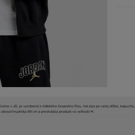
výlučne v JD, je vyrobená z mäkkého česaného flísu, má zips po celej dĺžke, kapucňu
á obvod hrudníka 99 cm a predvádza produkt vo veľkosti M.