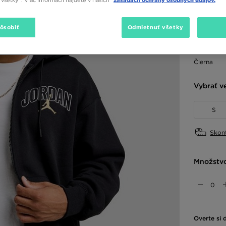
54,00 €
-
85,00 €
-
pôsobiť
Odmietnuť všetky
Dostupné
Čierna
Vybrať v
S
Skont
Množstv
Overte si 