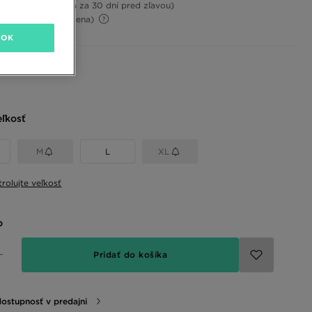
15%
(Najnižšia cena za 30 dní pred zľavou)
46%
(Počiatočná cena)
OK
 farby
eľkosť
M
L
XL
rolujte veľkosť
o
Pridať do košíka
dostupnosť v predajni