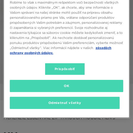
Robíme to však s maximálnym rešpektom voči bezpečnosti všetkých
osobných údajov. Kliknite „OK”, ak chcete, aby sme informácie o
Vašom správaní na našej stránke mohli použiť na prípravu obsahu
personalizovaného priamo pre Vás, vrátane odporúčaní produktov
prispôsobených Vašim potrebám a záujmom, personalizovanej reklamy
či zapamätania si vybraných preferencií. Svoje rozhodnutie aj
nastavenia týkajúce sa súborov cookie môžete kedykoľvek zmeniť, a to
kliknutím na „Prispôsobiť”. Ak nechcete dostávať personalizovanú
ponuku produktov prispôsobenú Vašim preferenciám, vyberte možnosť
„Odmietnuť všetky”. Viac informácií nájdete v našich
zásadách
ochrany osobných údajov.
Prispôsobiť
1/7
OK
Obrázky
Video
Odmietnuť všetky
ONLY AT JD
MCKENZIE ESSENTIAL ZIP THROUGH HOODIE MEN'S