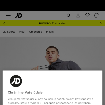
NOVINKY Zistite viac
JD Sports
Muži
Oblečenie
Mikiny
Chránime Vaše údaje
Venujeme všetko úsilie, aby bol nákup našich Zákazníkov úspešný a
produkty, ktoré si vyberajú – najlepšie prispôsobené ich potrebám.