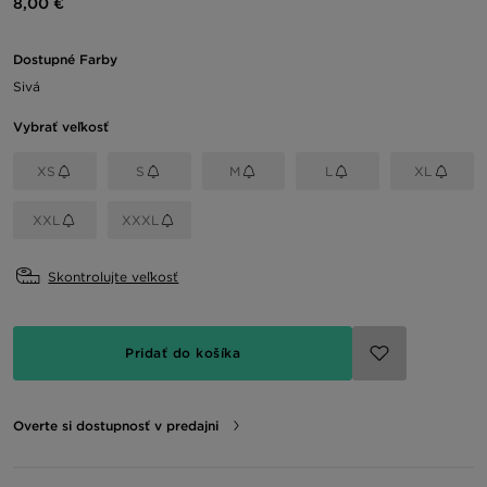
8,00 €
Dostupné Farby
Sivá
Vybrať veľkosť
XS
S
M
L
XL
XXL
XXXL
Skontrolujte veľkosť
Pridať do košíka
Overte si dostupnosť v predajni