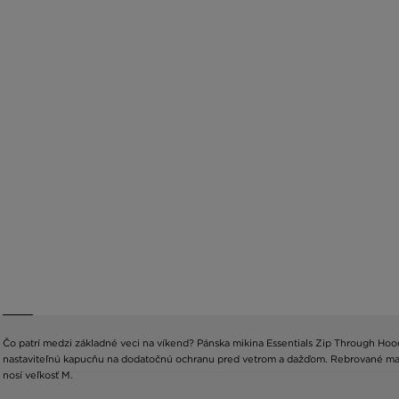
Čo patrí medzi základné veci na víkend? Pánska mikina Essentials Zip Through Hoodi
nastaviteľnú kapucňu na dodatočnú ochranu pred vetrom a dažďom. Rebrované manž
nosí veľkosť M.