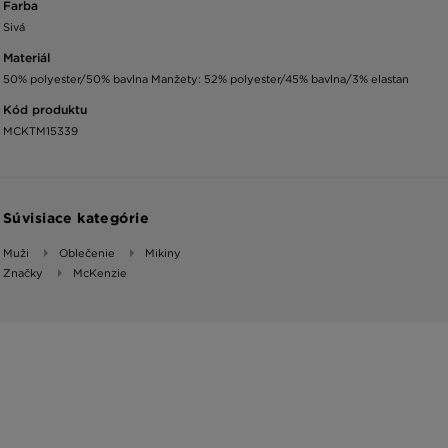
Farba
Sivá
Materiál
50% polyester/50% bavlna Manžety: 52% polyester/45% bavlna/3% elastan
Kód produktu
MCKTM15339
Súvisiace kategórie
Muži
Oblečenie
Mikiny
Značky
McKenzie