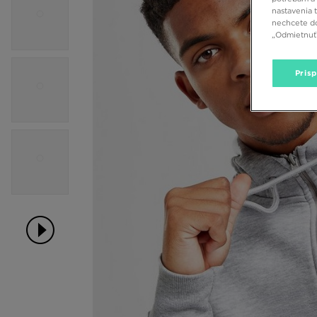
nastavenia 
nechcete do
„Odmietnuť 
Pris