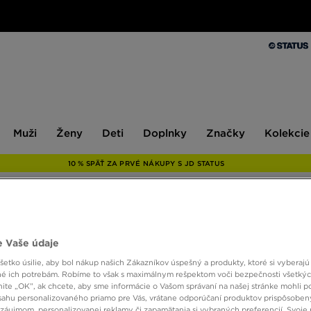
Muži
Ženy
Deti
Doplnky
Značky
Kolekcie
Muži
Ženy
Deti
Doplnky
Značky
Kolekcie
10 % SPÄŤ ZA PRVÉ NÁKUPY S JD STATUS
MCKEN
 Vaše údaje
2 GM
etko úsilie, aby bol nákup našich Zákazníkov úspešný a produkty, ktoré si vyberajú 
é ich potrebám. Robíme to však s maximálnym rešpektom voči bezpečnosti všetký
knite „OK”, ak chcete, aby sme informácie o Vašom správaní na našej stránke mohli p
10,00
sahu personalizovaného priamo pre Vás, vrátane odporúčaní produktov prispôsobe
záujmom, personalizovanej reklamy či zapamätania si vybraných preferencií. Svoje 