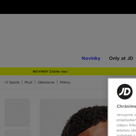
Novinky
Only
Novinky
Only at JD
at
JD
NOVINKY Zistite viac
JD Sports
Muži
Oblečenie
Mikiny
Chránime
Venujeme vš
prispôsoben
údajov. Kli
prípravu ob
potrebám a 