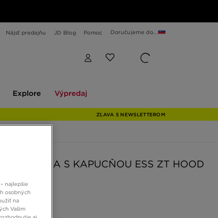
Doručujeme do...
Nájsť predajňu
JD Blog
Pomoc
Explore
Výpredaj
Explore
Výpredaj
ZĽAVA S NEWSLETTEROM
ZIE MIKINA S KAPUCŇOU ESS ZT HOOD
RL
– najlepšie
ch osobných
oužiť na
 €
ných Vašim
rozhodnutie aj