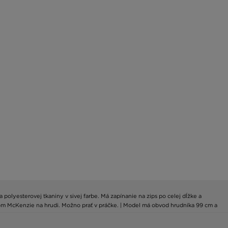
polyesterovej tkaniny v sivej farbe. Má zapínanie na zips po celej dĺžke a
om McKenzie na hrudi. Možno prať v práčke. | Model má obvod hrudníka 99 cm a