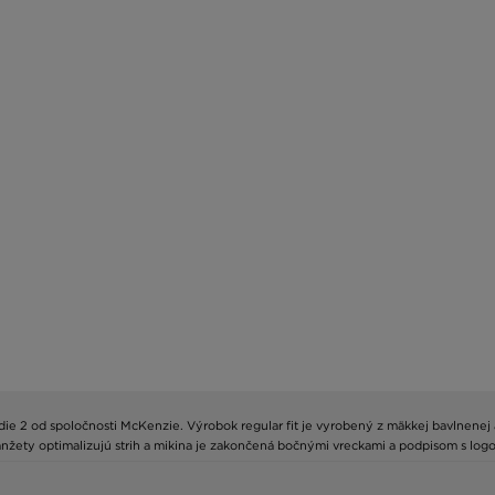
e 2 od spoločnosti McKenzie. Výrobok regular fit je vyrobený z mäkkej bavlnenej a 
ety optimalizujú strih a mikina je zakončená bočnými vreckami a podpisom s log