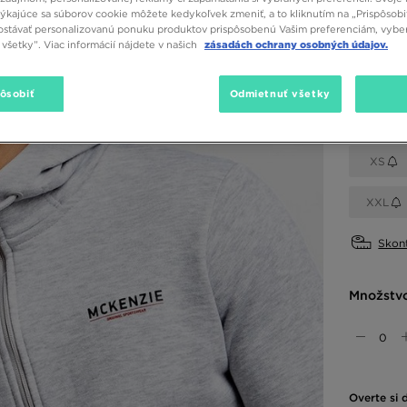
týkajúce sa súborov cookie môžete kedykoľvek zmeniť, a to kliknutím na „Prispôsobi
stávať personalizovanú ponuku produktov prispôsobenú Vašim preferenciám, vybe
všetky”. Viac informácií nájdete v našich
zásadách ochrany osobných údajov.
Dostupné
Sivá
pôsobiť
Odmietnuť všetky
Vybrať v
XS
XXL
Skont
Množstv
Overte si 