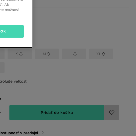
ť”. Ak
rte možnosť
 farby
OK
eľkosť
S
M
L
XL
rolujte veľkosť
o
Pridať do košíka
dostupnosť v predajni