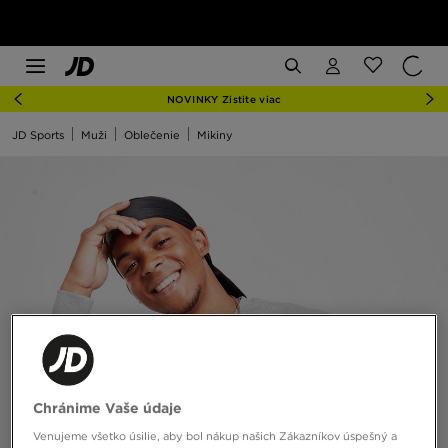
NOVINKY Zistite viac
JD Sports
Muži
Oblečenie
Mikiny
Chránime Vaše údaje
Venujeme všetko úsilie, aby bol nákup našich Zákazníkov úspešný a