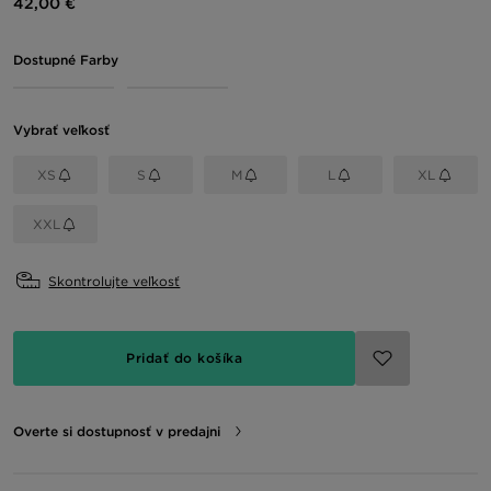
42,00 €
Dostupné Farby
Vybrať veľkosť
XS
S
M
L
XL
XXL
Skontrolujte veľkosť
Pridať do košíka
Overte si dostupnosť v predajni