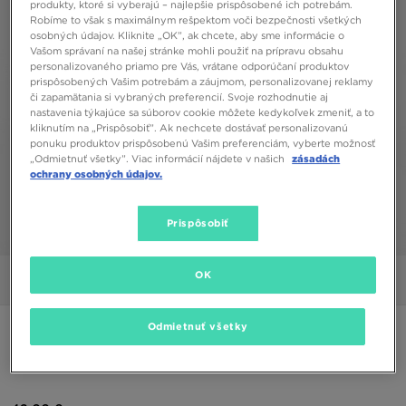
produkty, ktoré si vyberajú – najlepšie prispôsobené ich potrebám.
Robíme to však s maximálnym rešpektom voči bezpečnosti všetkých
osobných údajov. Kliknite „OK”, ak chcete, aby sme informácie o
Vašom správaní na našej stránke mohli použiť na prípravu obsahu
personalizovaného priamo pre Vás, vrátane odporúčaní produktov
prispôsobených Vašim potrebám a záujmom, personalizovanej reklamy
či zapamätania si vybraných preferencií. Svoje rozhodnutie aj
nastavenia týkajúce sa súborov cookie môžete kedykoľvek zmeniť, a to
kliknutím na „Prispôsobiť”. Ak nechcete dostávať personalizovanú
ponuku produktov prispôsobenú Vašim preferenciám, vyberte možnosť
„Odmietnuť všetky”. Viac informácií nájdete v našich
zásadách
ochrany osobných údajov.
Prispôsobiť
1/5
OK
Obrázky
Video
Odmietnuť všetky
ONLY AT JD
NIKE MIKINA FDTN CRW DGH/GRY/BLK