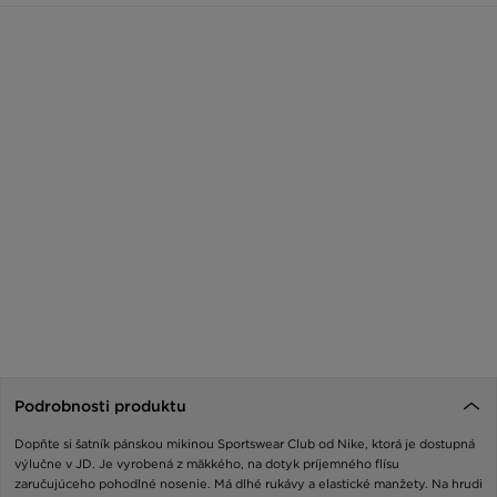
Podrobnosti produktu
Dopňte si šatník pánskou mikinou Sportswear Club od Nike, ktorá je dostupná
výlučne v JD. Je vyrobená z mäkkého, na dotyk príjemného flísu
zaručujúceho pohodlné nosenie. Má dlhé rukávy a elastické manžety. Na hrudi