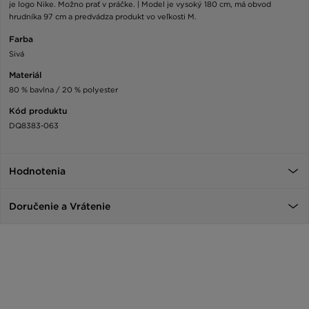
je logo Nike. Možno prať v práčke. | Model je vysoký 180 cm, má obvod
hrudníka 97 cm a predvádza produkt vo veľkosti M.
Farba
Sivá
Materiál
80 % bavlna / 20 % polyester
Kód produktu
DQ8383-063
Hodnotenia
Doručenie a Vrátenie