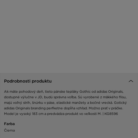
Podrobnosti produktu
Ak máte pohodový deň, tieto pánske tepláky Gothic od adidas Originals,
dostupné výlučne v JD, budú správna voľba. Sú vyrobené z mäkkého flísu,
majú voľný strih, šnúrku v páse, elastické manžety a bočné vrecká. Gotický
adidas Originals branding perfketne dopĺňa vzhľad. Možno prať v práčke.
Model je vysoký 183 cm a predvádza produkt vo veľkosti M. | KG8596
Farba
Čierna