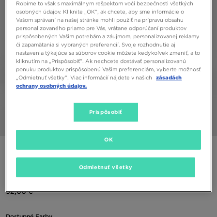
Robíme to však s maximálnym rešpektom voči bezpečnosti všetkých
osobných údajov. Kliknite „OK”, ak chcete, aby sme informácie o
Vašom správaní na našej stránke mohli použiť na prípravu obsahu
personalizovaného priamo pre Vás, vrátane odporúčaní produktov
prispôsobených Vašim potrebám a záujmom, personalizovanej reklamy
či zapamätania si vybraných preferencií. Svoje rozhodnutie aj
nastavenia týkajúce sa súborov cookie môžete kedykoľvek zmeniť, a to
kliknutím na „Prispôsobiť”. Ak nechcete dostávať personalizovanú
ponuku produktov prispôsobenú Vašim preferenciám, vyberte možnosť
„Odmietnuť všetky”. Viac informácií nájdete v našich
zásadách
ochrany osobných údajov.
Prispôsobiť
1/5
OK
ONLY AT JD
ADIDAS NOHAVICE GFX PT LO
Odmietnuť všetky
52,00 €
Dostupné Farby