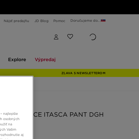
Doručujeme do...
Nájsť predajňu
JD Blog
Pomoc
Explore
Výpredaj
Explore
Výpredaj
ZĽAVA S NEWSLETTEROM
 JD
AS NOHAVICE ITASCA PANT DGH
– najlepšie
ch osobných
oužiť na
ných Vašim
 €
rozhodnutie aj