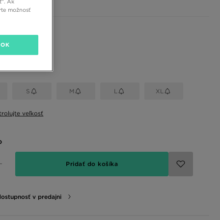
ť”. Ak
rte možnosť
 farby
OK
eľkosť
S
M
L
XL
rolujte veľkosť
o
Pridať do košíka
dostupnosť v predajni