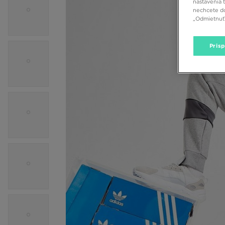
nastavenia 
nechcete do
„Odmietnuť 
Pris