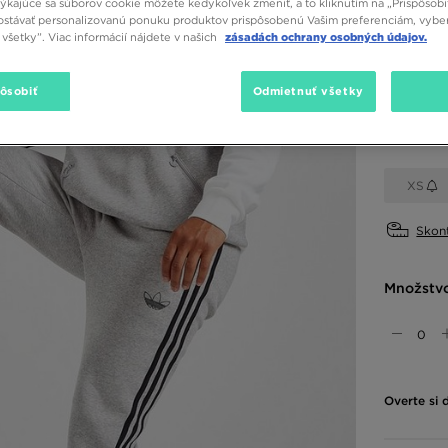
týkajúce sa súborov cookie môžete kedykoľvek zmeniť, a to kliknutím na „Prispôsobi
stávať personalizovanú ponuku produktov prispôsobenú Vašim preferenciám, vybe
všetky”. Viac informácií nájdete v našich
zásadách ochrany osobných údajov.
Dostupné
Sivá
pôsobiť
Odmietnuť všetky
Vybrať v
XS
Skont
Množstv
Overte si 