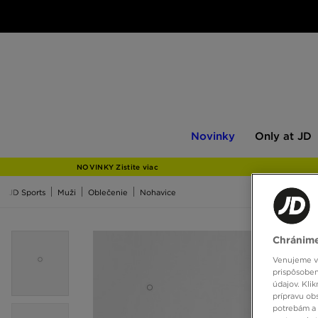
Novinky
Only
Novinky
Only at JD
at
JD
NOVINKY Zistite viac
JD Sports
Muži
Oblečenie
Nohavice
Chránime
Venujeme vš
prispôsoben
údajov. Kli
prípravu ob
potrebám a 