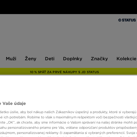
Muži
Ženy
Deti
Doplnky
Značky
Kolekcie
Muži
Ženy
Deti
Doplnky
Značky
Kolekcie
10 % SPÄŤ ZA PRVÉ NÁKUPY S JD STATUS
ONLY AT
 Vaše údaje
ADID
etko úsilie, aby bol nákup našich Zákazníkov úspešný a produkty, ktoré si vyberajú 
é ich potrebám. Robíme to však s maximálnym rešpektom voči bezpečnosti všetký
knite „OK”, ak chcete, aby sme informácie o Vašom správaní na našej stránke mohli p
sahu personalizovaného priamo pre Vás, vrátane odporúčaní produktov prispôsobe
40,00
záujmom, personalizovanej reklamy či zapamätania si vybraných preferencií. Svoje 