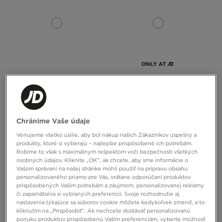
ONLY AT
REEBOK NOHAVICE WITHERS
THE NORTH FACE NOHAVICE M
NEW FRANCHISE PANT (LR)
Chránime Vaše údaje
60,00 €
85,00 €
Venujeme všetko úsilie, aby bol nákup našich Zákazníkov úspešný a
produkty, ktoré si vyberajú – najlepšie prispôsobené ich potrebám.
Robíme to však s maximálnym rešpektom voči bezpečnosti všetkých
osobných údajov. Kliknite „OK”, ak chcete, aby sme informácie o
Vašom správaní na našej stránke mohli použiť na prípravu obsahu
personalizovaného priamo pre Vás, vrátane odporúčaní produktov
prispôsobených Vašim potrebám a záujmom, personalizovanej reklamy
či zapamätania si vybraných preferencií. Svoje rozhodnutie aj
nastavenia týkajúce sa súborov cookie môžete kedykoľvek zmeniť, a to
kliknutím na „Prispôsobiť”. Ak nechcete dostávať personalizovanú
ponuku produktov prispôsobenú Vašim preferenciám, vyberte možnosť