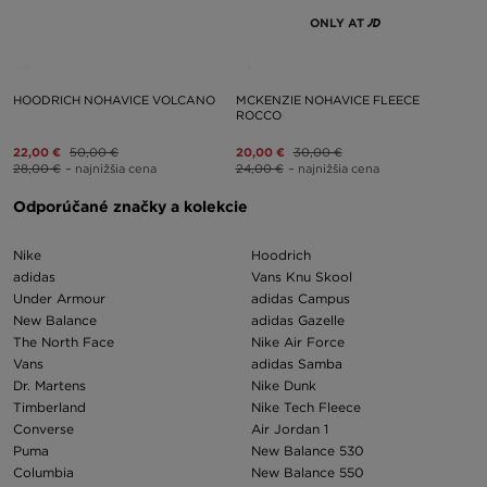
ONLY AT
HOODRICH NOHAVICE VOLCANO
MCKENZIE NOHAVICE FLEECE
ROCCO
22,00 €
50,00 €
20,00 €
30,00 €
28,00 €
– najnižšia cena
24,00 €
– najnižšia cena
Odporúčané značky a kolekcie
Nike
Hoodrich
adidas
Vans Knu Skool
Under Armour
adidas Campus
New Balance
adidas Gazelle
The North Face
Nike Air Force
Vans
adidas Samba
Dr. Martens
Nike Dunk
Timberland
Nike Tech Fleece
Converse
Air Jordan 1
Puma
New Balance 530
Columbia
New Balance 550