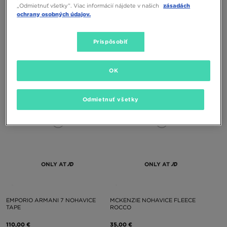
ONLY AT
ONLY AT
„Odmietnuť všetky”. Viac informácií nájdete v našich
zásadách
ochrany osobných údajov.
THE NORTH FACE NOHAVICE M
EMPORIO ARMANI 7 NOHAVICE
Prispôsobiť
TRISHUL CARGO PANT
TAPE
90,00 €
110,00 €
OK
Odmietnuť všetky
ONLY AT
ONLY AT
EMPORIO ARMANI 7 NOHAVICE
MCKENZIE NOHAVICE FLEECE
TAPE
ROCCO
110,00 €
35,00 €