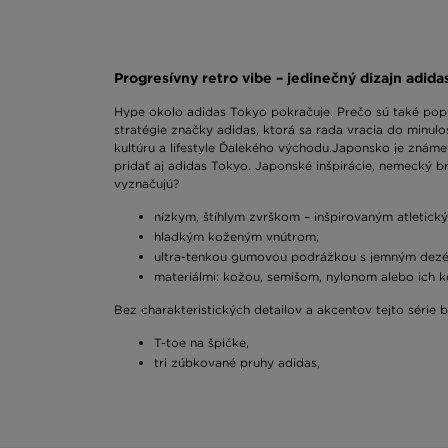
Progresívny retro vibe – jedinečný dizajn adida
Hype okolo adidas Tokyo pokračuje. Prečo sú také popul
stratégie značky adidas, ktorá sa rada vracia do minulo
kultúru a lifestyle Ďalekého východu.Japonsko je znám
pridať aj adidas Tokyo. Japonské inšpirácie, nemecký b
vyznačujú?
nízkym, štíhlym zvrškom – inšpirovaným atletic
hladkým koženým vnútrom;
ultra-tenkou gumovou podrážkou s jemným dezén
materiálmi: kožou, semišom, nylonom alebo ich 
Bez charakteristických detailov a akcentov tejto série 
T-toe na špičke,
tri zúbkované pruhy adidas,
zlatý nápis adidas Tokyo na bočnom paneli,
kontrastné skrížené pruhy na päte.
S čím nosiť adidas Tokyo?