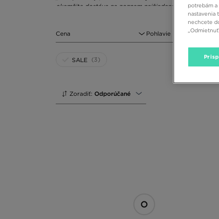
potrebám a 
okamžite dostáva na zoznam najžiadanejších kúskov.“ – 
nastavenia 
nechcete do
„Odmietnuť 
Cena
Pohlavie
Pris
(3)
SALE
Zoradiť:
Odporúčané