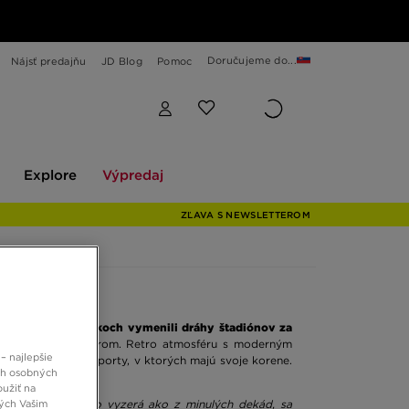
Doručujeme do...
Nájsť predajňu
JD Blog
Pomoc
Explore
Výpredaj
Explore
Výpredaj
ZĽAVA S NEWSLETTEROM
u, no už v 70. rokoch vymenili dráhy štadiónov za
ácie so streetwearom. Retro atmosféru s moderným
– najlepšie
 pre olympijské športy, v ktorých majú svoje korene.
ch osobných
oužiť na
ných Vašim
a preto všetko, čo vyzerá ako z minulých dekád, sa