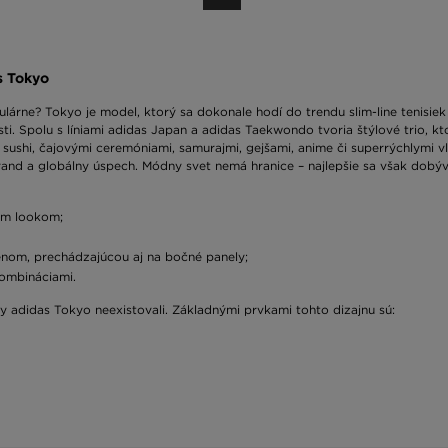
s Tokyo
árne? Tokyo je model, ktorý sa dokonale hodí do trendu slim-line tenisie
sti. Spolu s líniami adidas Japan a adidas Taekwondo tvoria štýlové trio, k
e sushi, čajovými ceremóniami, samurajmi, gejšami, anime či superrýchlymi
rand a globálny úspech. Módny svet nemá hranice – najlepšie sa však dobýv
kým lookom;
om, prechádzajúcou aj na bočné panely;
kombináciami.
by adidas Tokyo neexistovali. Základnými prvkami tohto dizajnu sú: