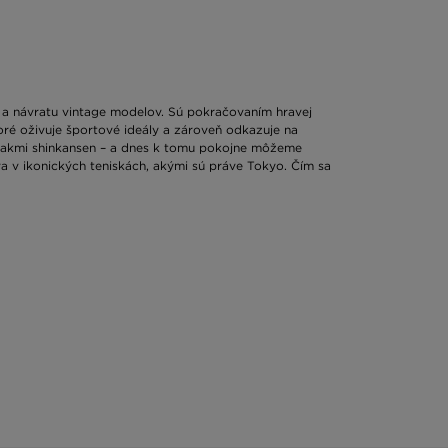
k a návratu vintage modelov. Sú pokračovaním hravej
toré oživuje športové ideály a zároveň odkazuje na
 vlakmi shinkansen – a dnes k tomu pokojne môžeme
a v ikonických teniskách, akými sú práve Tokyo. Čím sa