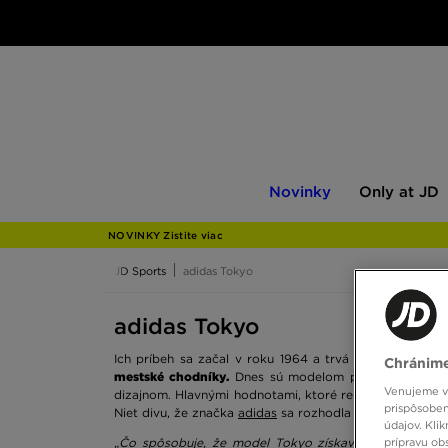
Novinky
Only
Novinky
Only at JD
at
JD
NOVINKY Zistite viac
JD Sports
adidas Tokyo
adidas Tokyo
Ich príbeh sa začal v roku 1964 a trvá dodnes.
Tenisk
Chránime
mestské chodníky.
Dnes sú modelom plným kontrastov
Venujeme vš
dizajnom. Hlavnými hodnotami, ktoré reprezentujú, sú o
prispôsoben
Niet divu, že značka
adidas
sa rozhodla vytiahnuť ich zo 
údajov. Kli
prípravu ob
„Čo spôsobuje, že model Tokyo získava takú populari