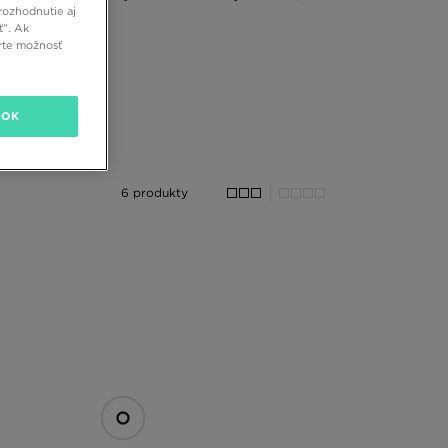
rozhodnutie aj
ť”. Ak
rte možnosť
OK
6 produkty