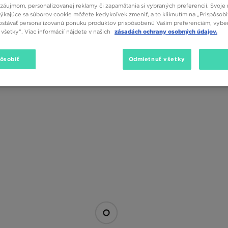
záujmom, personalizovanej reklamy či zapamätania si vybraných preferencií. Svoje 
Elle Poland
týkajúce sa súborov cookie môžete kedykoľvek zmeniť, a to kliknutím na „Prispôsobi
stávať personalizovanú ponuku produktov prispôsobenú Vašim preferenciám, vybe
všetky”. Viac informácií nájdete v našich
zásadách ochrany osobných údajov.
Veľkosť
Farba
pôsobiť
Odmietnuť všetky