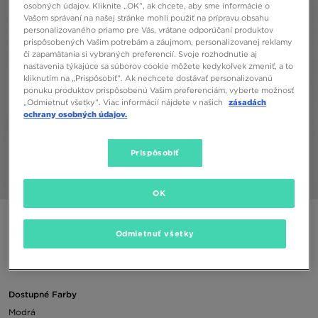
osobných údajov. Kliknite „OK”, ak chcete, aby sme informácie o
Vašom správaní na našej stránke mohli použiť na prípravu obsahu
personalizovaného priamo pre Vás, vrátane odporúčaní produktov
prispôsobených Vašim potrebám a záujmom, personalizovanej reklamy
či zapamätania si vybraných preferencií. Svoje rozhodnutie aj
nastavenia týkajúce sa súborov cookie môžete kedykoľvek zmeniť, a to
kliknutím na „Prispôsobiť”. Ak nechcete dostávať personalizovanú
ponuku produktov prispôsobenú Vašim preferenciám, vyberte možnosť
„Odmietnuť všetky”. Viac informácií nájdete v našich
zásadách
ochrany osobných údajov.
Prispôsobiť
1/4
OK
JORDAN NOHAVICE JORDAN SPORT CROSSOVER
Odmietnuť všetky
44,00 €
Dostupné Farby
Modrá