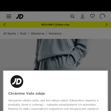
NOVINKY Zistite viac
JD Sports
Muži
Oblečenie
Nohavice
Chránime Vaše údaje
Venujeme všetko úsilie, aby bol nákup našich Zákazníkov úspešný a
produkty, ktoré si vyberajú – najlepšie prispôsobené ich potrebám.
Robíme to však s maximálnym rešpektom voči bezpečnosti všetkých