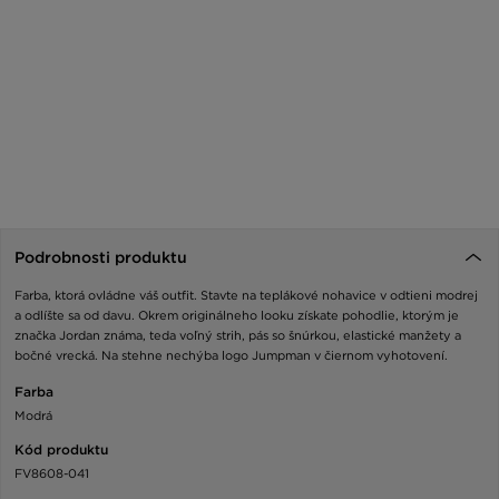
Podrobnosti produktu
Farba, ktorá ovládne váš outfit. Stavte na teplákové nohavice v odtieni modrej
a odlíšte sa od davu. Okrem originálneho looku získate pohodlie, ktorým je
značka Jordan známa, teda voľný strih, pás so šnúrkou, elastické manžety a
bočné vrecká. Na stehne nechýba logo Jumpman v čiernom vyhotovení.
Farba
Modrá
Kód produktu
FV8608-041